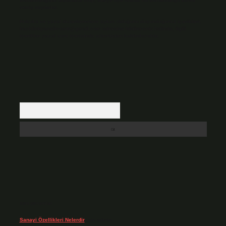
sorumluluğunu taşımakta olup, siteye üye olarak bu sorumluluğu kabul
etmiş sayılırlar.
Hukuka ve yasal düzenlemelere aykırı olduğunu düşündüğünüz içerikleri,
backlinkpanelicomtr@gmail.com
adresine bildirmeniz halinde, ilgili
içerikler yasal süre içerisinde sitemizden kaldırılacaktır.
Arama
Son yorumlar
Sanayi Özellikleri Nelerdir
için
admin