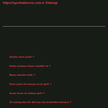
https://sporhabercisi.com.tr
Sitemap
Sidebar
Son Yazılar
Suyolu nasıl yazılır ?
Ağustos 8, 2026
Kadın çorapsız dışarı çıkabilir mi ?
Ağustos 7, 2026
Başın atasözü nedir ?
Ağustos 6, 2026
Karnı şişen bir kuzuya ne iyi gelir ?
Ağustos 5, 2026
Avam lisanı ne anlama gelir ?
Ağustos 4, 2026
10 reyting alan bir dizi kaç kişi tarafından izleniyor ?
Ağustos 3, 2026