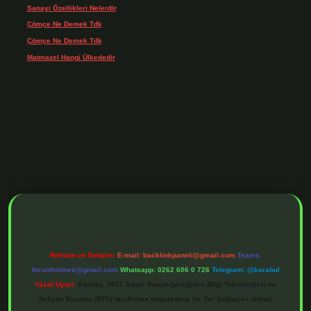
Sanayi Özellikleri Nelerdir
için
Ağa
Çömçe Ne Demek Tdk
için
admin
Çömçe Ne Demek Tdk
için
Filiz
Matmazel Hangi Ülkededir
için
admin
 adresi
https://www.betexper.xyz/
betci bahis
betci giriş
https://betci.online/
Reklam ve İletişim:
E-mail:
backlinkpaneli@gmail.com
Teams:
forumhizmeti@gmail.com
Whatsapp: 0262 606 0 726
Telegram: @karabul
Yasal Uyarı:
Sitemiz, 5651 Sayılı Kanun gereğince Bilgi Teknolojileri ve
İletişim Kurumu (BTK) tarafından onaylanmış bir Yer Sağlayıcı olarak