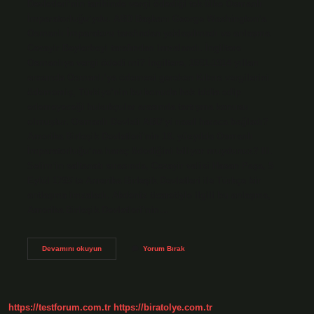
Devletleri’nin tarihinde vergi ödediği tek ülke Osmanlı
İmparatorluğu’ydu. ABD Başkanı George Washington’a
Osmanlı İmparatoru tarafından yaklaşılmadı ve anlaşma
Cezayir Beylerbeyi tarafından imzalandı. İngiltere
Osmanlıya vergi ödedi mi? İngiltere, 1881-1914 yılları
arasında Osmanlı’ya ödemesi gereken Kıbrıs vergilerini
ödememiş, Türkiye’nin bu konuda hak iddia edip
edemeyeceği hukukçular arasında tartışma konusu
olmuştur. Osmanlı Devleti ABD’yi nasıl haraca bağladı?
Amerika Birleşik Devletleri’nin 18. yüzyılda Osmanlı
İmparatorluğu’na haraç ödediğini biliyor muydunuz? III.
Selim’in saltanatı sırasında, Cezayir valisi Hasan Paşa, 5
Eylül 1795’te Amerika Birleşik Devletleri ile Türkçe bir
antlaşma imzaladı. Akdeniz ticaretiyle ilgili bu anlaşma,
Amerika Birleşik Devletleri’nin…
Amerika
Devamını okuyun
Yorum Bırak
Hangi
Devlete
Vergi
Verdi
https://testforum.com.tr
https://biratolye.com.tr