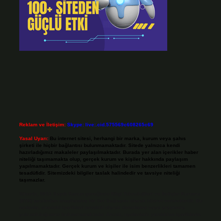
Reklam ve İletişim:
Skype: live:.cid.575569c608265c69
Yasal Uyarı:
Bu internet sitesi, herhangi bir marka, kurum veya şahıs
şirketi ile hiçbir bağlantısı bulunmamaktadır. Sitede yalnızca kendi
hazırladığımız makaleler paylaşılmaktadır. Burada yer alan içerikler haber
niteliği taşımamakta olup, gerçek kurum ve kişiler hakkında paylaşım
yapılmamaktadır. Gerçek kurum ve kişiler ile isim benzerlikleri tamamen
tesadüfidir. Sitemizdeki bilgiler taslak halindedir ve tavsiye niteliği
taşımazlar.
Sitemiz, 5651 Sayılı Kanun gereğince Bilgi Teknolojileri ve İletişim Kurumu
(BTK) tarafından onaylanmış bir Yer Sağlayıcı olarak hizmet vermektedir. Bu
nedenle, sitedeki içerikleri proaktif olarak denetleme veya araştırma
yükümlülüğümüz bulunmamaktadır. Ancak, üyelerimiz yazdıkları içeriklerin