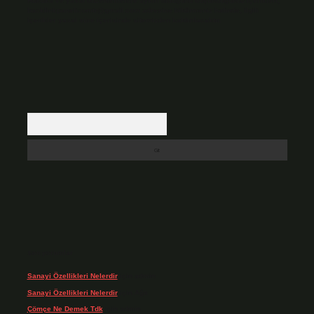
Hukuka ve yasal düzenlemelere aykırı olduğunu düşündüğünüz içerikleri,
backlinkpanelicomtr@gmail.com
adresine bildirmeniz halinde, ilgili
içerikler yasal süre içerisinde sitemizden kaldırılacaktır.
Arama
Son yorumlar
Sanayi Özellikleri Nelerdir
için
admin
Sanayi Özellikleri Nelerdir
için
Ağa
Çömçe Ne Demek Tdk
için
admin