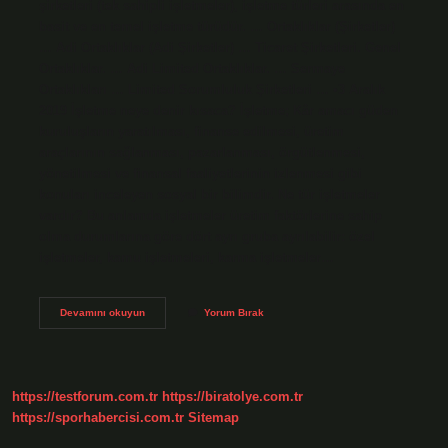
şirketleri (tek sahipli işletmeler), işletme türleri arasında en
basit ve en temel işletme türüdür. … Ortaklıklar (Şirketler)
… Adi Ortaklıklar (Adi Şirketler) … Ticaret Şirketleri. Genel
Ortaklıklar. … Adi Limited Ortaklıklar. … Sermaye
Ortaklıkları … Limited Sorumluluk Şirketleri … •3 Aralık
2019 İşletme neye denir kısaca? İşletme; Kâr amacı güden
kuruluşların yaratılması, finanse edilmesi, üretim
araçlarının sağlanması, pazarlanması, örgütlenmesi,
yönetilmesi ve finansal faaliyetlerinin izlenmesi gibi
konuları inceleyen sosyal bir bilimdir. Ne tür işletmeler
vardır? Bu anlamda işletmeler üretim faktörlerine sahip
olma durumlarına göre dört ayrı gruba ayrılabilir: özel
işletmeler, kamu işletmeleri, karma işletmeler…
İŞletmeler
Devamını okuyun
Yorum Bırak
Nelere
Denir
https://testforum.com.tr
https://biratolye.com.tr
https://sporhabercisi.com.tr
Sitemap