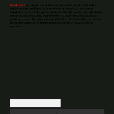
Yasal Uyarı:
Bu internet sitesi, herhangi bir marka, kurum veya şahıs
şirketi ile hiçbir bağlantısı bulunmamaktadır. Sitede yalnızca kendi
hazırladığımız makaleler paylaşılmaktadır. Burada yer alan içerikler haber
niteliği taşımamakta olup, gerçek kurum ve kişiler hakkında paylaşım
yapılmamaktadır. Gerçek kurum ve kişiler ile isim benzerlikleri tamamen
tesadüfidir. Sitemizdeki bilgiler taslak halindedir ve tavsiye niteliği
taşımazlar.
Sitemiz, 5651 Sayılı Kanun gereğince Bilgi Teknolojileri ve İletişim Kurumu
(BTK) tarafından onaylanmış bir Yer Sağlayıcı olarak hizmet vermektedir. Bu
nedenle, sitedeki içerikleri proaktif olarak denetleme veya araştırma
yükümlülüğümüz bulunmamaktadır. Ancak, üyelerimiz yazdıkları içeriklerin
sorumluluğunu taşımakta olup, siteye üye olarak bu sorumluluğu kabul
etmiş sayılırlar.
Hukuka ve yasal düzenlemelere aykırı olduğunu düşündüğünüz içerikleri,
backlinkpanelicomtr@gmail.com
adresine bildirmeniz halinde, ilgili
içerikler yasal süre içerisinde sitemizden kaldırılacaktır.
Arama