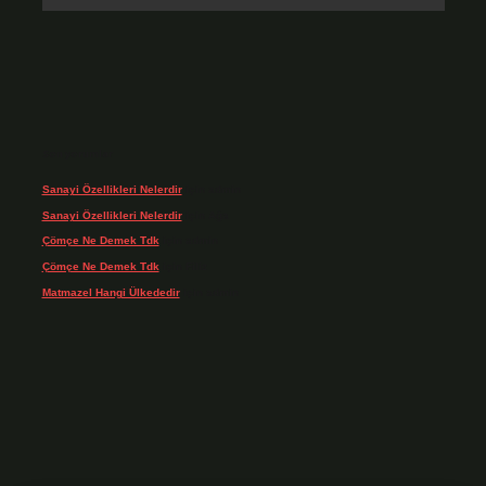
Son yorumlar
Sanayi Özellikleri Nelerdir
için
admin
Sanayi Özellikleri Nelerdir
için
Ağa
Çömçe Ne Demek Tdk
için
admin
Çömçe Ne Demek Tdk
için
Filiz
Matmazel Hangi Ülkededir
için
admin