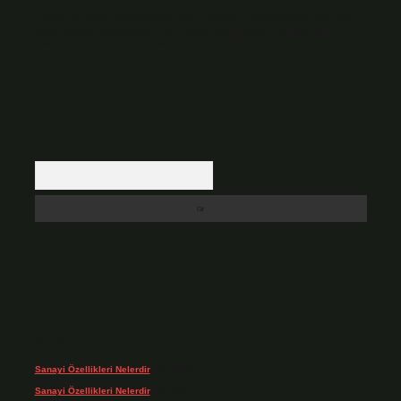
Hukuka ve yasal düzenlemelere aykırı olduğunu düşündüğünüz içerikleri,
backlinkpanelicomtr@gmail.com
adresine bildirmeniz halinde, ilgili
içerikler yasal süre içerisinde sitemizden kaldırılacaktır.
Arama
Son yorumlar
Sanayi Özellikleri Nelerdir
için
admin
Sanayi Özellikleri Nelerdir
için
Ağa