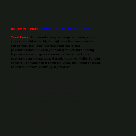
Reklam ve İletişim:
Skype: live:.cid.575569c608265c69
Yasal Uyarı:
Bu internet sitesi, herhangi bir marka, kurum
veya şahıs şirketi ile hiçbir bağlantısı bulunmamaktadır.
Sitede yalnızca kendi hazırladığımız makaleler
paylaşılmaktadır. Burada yer alan içerikler haber niteliği
taşımamakta olup, gerçek kurum ve kişiler hakkında
paylaşım yapılmamaktadır. Gerçek kurum ve kişiler ile isim
benzerlikleri tamamen tesadüfidir. Sitemizdeki bilgiler taslak
halindedir ve tavsiye niteliği taşımazlar.
Sitemiz, 5651 Sayılı Kanun gereğince Bilgi Teknolojileri ve
İletişim Kurumu (BTK) tarafından onaylanmış bir Yer
Sağlayıcı olarak hizmet vermektedir. Bu nedenle, sitedeki
içerikleri proaktif olarak denetleme veya araştırma
yükümlülüğümüz bulunmamaktadır. Ancak, üyelerimiz
yazdıkları içeriklerin sorumluluğunu taşımakta olup, siteye
üye olarak bu sorumluluğu kabul etmiş sayılırlar.
Hukuka ve yasal düzenlemelere aykırı olduğunu
düşündüğünüz içerikleri,
backlinkpanelicomtr@gmail.com
adresine bildirmeniz halinde, ilgili içerikler yasal süre
içerisinde sitemizden kaldırılacaktır.