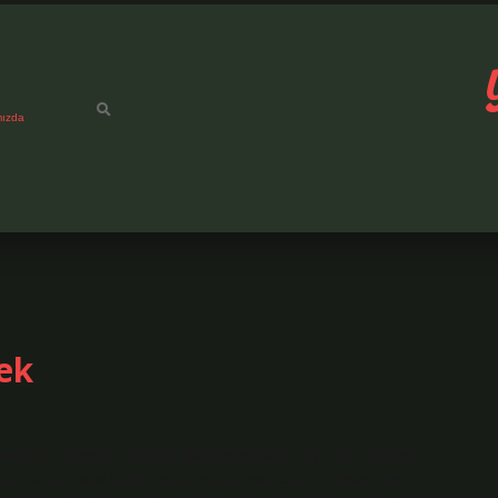
mızda
ek
ıncı ve sıcaklığı düşürür. Bu arada rüzgar artar ve su buharı
a çizilen spiral şekil daha görünür hale gelir ve hava daha