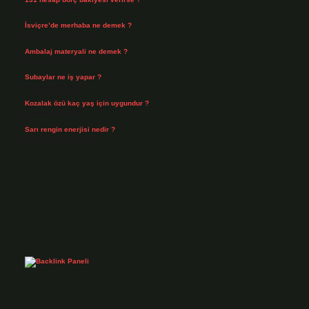
Ağustos 3, 2026
İsviçre’de merhaba ne demek ?
Temmuz 30, 2026
Ambalaj materyali ne demek ?
Temmuz 29, 2026
Subaylar ne iş yapar ?
Temmuz 28, 2026
Kozalak özü kaç yaş için uygundur ?
Temmuz 26, 2026
Sarı rengin enerjisi nedir ?
Temmuz 25, 2026