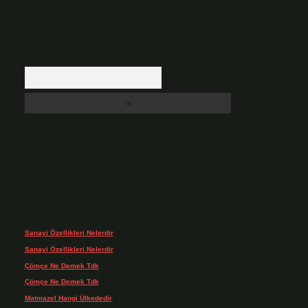
Arama
Son yorumlar
Sanayi Özellikleri Nelerdir
için
admin
Sanayi Özellikleri Nelerdir
için
Ağa
Çömçe Ne Demek Tdk
için
admin
Çömçe Ne Demek Tdk
için
Filiz
Matmazel Hangi Ülkededir
için
admin