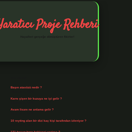
Yaratıcı Proje Rehberi
Hayalleri gerçeğe dönüştüren fikirler!
Sidebar
ilbet mobil giriş
ilbet giriş
piabella giriş adresi
https://www.bet
Son Yazılar
Başın atasözü nedir ?
Ağustos 6, 2026
Karnı şişen bir kuzuya ne iyi gelir ?
Ağustos 5, 2026
Avam lisanı ne anlama gelir ?
Ağustos 4, 2026
10 reyting alan bir dizi kaç kişi tarafından izleniyor ?
Ağustos 3, 2026
131 hesap borç bakiyesi verirse ?