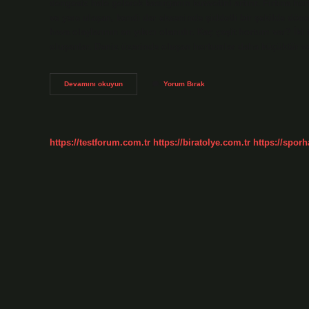
dengesiz hale gelerek kasırganın kuvvetini artırır. Fırtın
ve yere ulaşan, kendi dar ekseninde şiddetli bir şekilde döne
hava olaylarının en yıkıcı olanıdır. Kaç çeşit hortum var? İk
oluşanlar. Deniz üzerinde oluşan hortumlar daha küçüktür ve
Rüzgar
Devamını okuyun
Yorum Bırak
Hortumu
Ne
Demek
https://testforum.com.tr
https://biratolye.com.tr
https://sporh