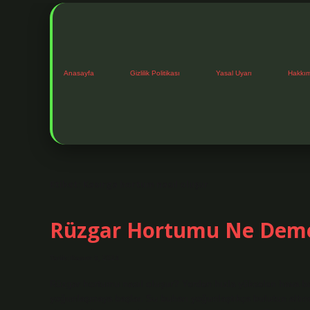
Anasayfa
Gizlilik Politikası
Yasal Uyarı
Hakkı
Etiket:
Kasırga hortum nasıl oluşur
Rüzgar Hortumu Ne Dem
Tarih: Kasım 5, 2024
Rüzgar hortumu nasıl oluşur? Yerden hızla yükselen hava bas
yoğunlaşmaya başlar. Su buharı yoğunlaştıkça bulutun altınd