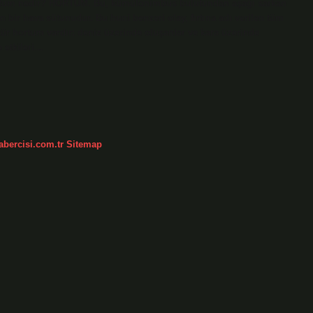
a hortum nedir? HORTUM. Bu, kümülonimbus bulutundan aşağı sarkan
n bir hava sütunudur. Bu huni benzeri olay, fırtına adı verilen tüm
i tür hortum vardır: deniz üzerinde oluşanlar ve kara üzerinde
 etkileri…
abercisi.com.tr
Sitemap