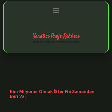
menüyü
Anasayfa
Gizlilik Politikası
Yasal Uyarı
aç
Hakkımızda
Yaratıcı Proje Rehberi
Hayalleri gerçeğe dönüştüren fikirler!
Etiket:
Kenan Işık kaç yıldır uyuyor
Kim Milyoner Olmak İSter Ne Zamandan
Beri Var
Tarih: Aralık 4, 2024