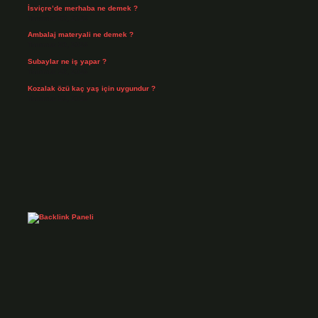
İsviçre’de merhaba ne demek ?
Temmuz 30, 2026
Ambalaj materyali ne demek ?
Temmuz 29, 2026
Subaylar ne iş yapar ?
Temmuz 28, 2026
Kozalak özü kaç yaş için uygundur ?
Temmuz 26, 2026