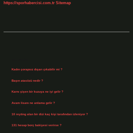
Var
https://sporhabercisi.com.tr
Sitemap
Sidebar
Son Yazılar
Kadın çorapsız dışarı çıkabilir mi ?
Ağustos 7, 2026
Başın atasözü nedir ?
Ağustos 6, 2026
Karnı şişen bir kuzuya ne iyi gelir ?
Ağustos 5, 2026
Avam lisanı ne anlama gelir ?
Ağustos 4, 2026
10 reyting alan bir dizi kaç kişi tarafından izleniyor ?
Ağustos 3, 2026
131 hesap borç bakiyesi verirse ?
Ağustos 3, 2026