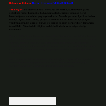
Reklam ve İletişim:
Skype: live:.cid.575569c608265c69
Yasal Uyarı:
Bu internet sitesi, herhangi bir marka, kurum veya şahıs
şirketi ile hiçbir bağlantısı bulunmamaktadır. Sitede yalnızca kendi
hazırladığımız makaleler paylaşılmaktadır. Burada yer alan içerikler haber
niteliği taşımamakta olup, gerçek kurum ve kişiler hakkında paylaşım
yapılmamaktadır. Gerçek kurum ve kişiler ile isim benzerlikleri tamamen
tesadüfidir. Sitemizdeki bilgiler taslak halindedir ve tavsiye niteliği
taşımazlar.
Sitemiz, 5651 Sayılı Kanun gereğince Bilgi Teknolojileri ve İletişim Kurumu
(BTK) tarafından onaylanmış bir Yer Sağlayıcı olarak hizmet vermektedir. Bu
nedenle, sitedeki içerikleri proaktif olarak denetleme veya araştırma
yükümlülüğümüz bulunmamaktadır. Ancak, üyelerimiz yazdıkları içeriklerin
sorumluluğunu taşımakta olup, siteye üye olarak bu sorumluluğu kabul
etmiş sayılırlar.
Hukuka ve yasal düzenlemelere aykırı olduğunu düşündüğünüz içerikleri,
backlinkpanelicomtr@gmail.com
adresine bildirmeniz halinde, ilgili
içerikler yasal süre içerisinde sitemizden kaldırılacaktır.
Arama