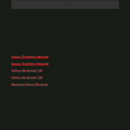
Son yorumlar
Sanayi Özellikleri Nelerdir
için
admin
Sanayi Özellikleri Nelerdir
için
Ağa
Çömçe Ne Demek Tdk
için
admin
Çömçe Ne Demek Tdk
için
Filiz
Matmazel Hangi Ülkededir
için
admin