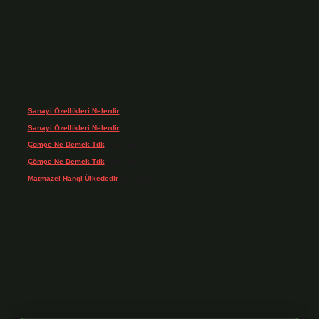
Son yorumlar
Sanayi Özellikleri Nelerdir
için
admin
Sanayi Özellikleri Nelerdir
için
Ağa
Çömçe Ne Demek Tdk
için
admin
Çömçe Ne Demek Tdk
için
Filiz
Matmazel Hangi Ülkededir
için
admin
dresi
https://www.betexper.xyz/
betci bahis
betci giriş
https://betci.online/
hi