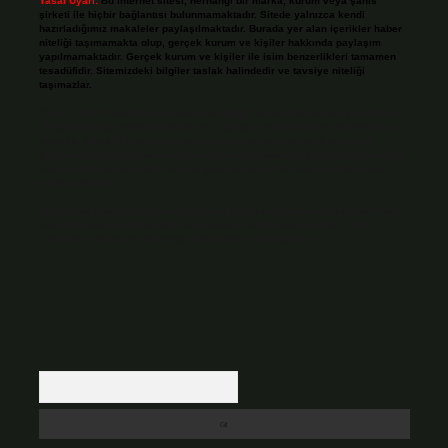
Yasal Uyarı:
Bu internet sitesi, herhangi bir marka, kurum veya şahıs
şirketi ile hiçbir bağlantısı bulunmamaktadır. Sitede yalnızca kendi
hazırladığımız makaleler paylaşılmaktadır. Burada yer alan içerikler haber
niteliği taşımamakta olup, gerçek kurum ve kişiler hakkında paylaşım
yapılmamaktadır. Gerçek kurum ve kişiler ile isim benzerlikleri tamamen
tesadüfidir. Sitemizdeki bilgiler taslak halindedir ve tavsiye niteliği
taşımazlar.
Sitemiz, 5651 Sayılı Kanun gereğince Bilgi Teknolojileri ve İletişim Kurumu
(BTK) tarafından onaylanmış bir Yer Sağlayıcı olarak hizmet vermektedir. Bu
nedenle, sitedeki içerikleri proaktif olarak denetleme veya araştırma
yükümlülüğümüz bulunmamaktadır. Ancak, üyelerimiz yazdıkları içeriklerin
sorumluluğunu taşımakta olup, siteye üye olarak bu sorumluluğu kabul
etmiş sayılırlar.
Hukuka ve yasal düzenlemelere aykırı olduğunu düşündüğünüz içerikleri,
backlinkpanelicomtr@gmail.com
adresine bildirmeniz halinde, ilgili
içerikler yasal süre içerisinde sitemizden kaldırılacaktır.
Arama