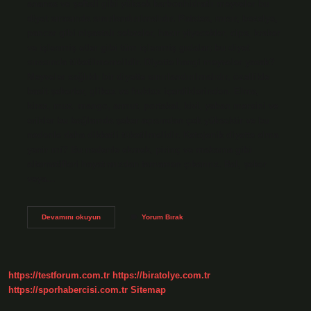
ananas ve şeftali gibi yüksek karbonhidratlı meyveler bu
diyet sırasında sınırlandırılmalıdır. Patates, mısır, bezelye,
pancar gibi nişastalı sebzeler, hazır yiyecekler, cips, kraker
ve işlenmiş etler gibi tüm işlenmiş gıdalar; bu diyet
sırasında tüketilmemelidir. Diyette hangi meyveler yasak?
Meyveler sağlıklı bir diyette sınırlandırılmalıdır, özellikle
basit şekerler, glikoz ve fruktoz içerdiklerinden. Elma,
kiraz, muz, mango, armut, portakal, kivi, yaban mersini ve
erikler bu bağlamda şeker açısından çok yüksektir ve bu
nedenle daha dikkatli tüketilmelidir. Ketojenik diyette elma
yenir mi? Bu nedenle ekmek, pirinç ve makarna gibi
alternatifleri hayatımızdan tamamen çıkarırız. Bal, şeker
veya…
Keto
Devamını okuyun
Yorum Bırak
Da
Hangi
Meyve
Yenir
https://testforum.com.tr
https://biratolye.com.tr
https://sporhabercisi.com.tr
Sitemap