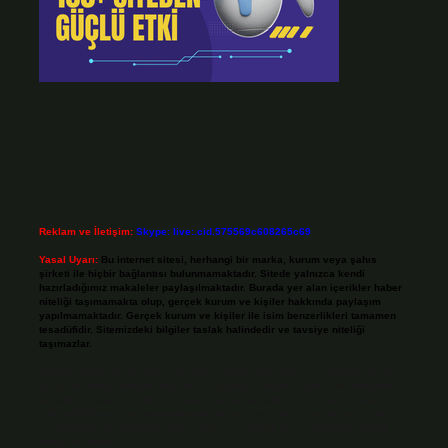
Reklam ve İletişim:
Skype: live:.cid.575569c608265c69
Yasal Uyarı:
Bu internet sitesi, herhangi bir marka, kurum veya şahıs
şirketi ile hiçbir bağlantısı bulunmamaktadır. Sitede yalnızca kendi
hazırladığımız makaleler paylaşılmaktadır. Burada yer alan içerikler haber
niteliği taşımamakta olup, gerçek kurum ve kişiler hakkında paylaşım
yapılmamaktadır. Gerçek kurum ve kişiler ile isim benzerlikleri tamamen
tesadüfidir. Sitemizdeki bilgiler taslak halindedir ve tavsiye niteliği
taşımazlar.
Sitemiz, 5651 Sayılı Kanun gereğince Bilgi Teknolojileri ve İletişim Kurumu
(BTK) tarafından onaylanmış bir Yer Sağlayıcı olarak hizmet vermektedir. Bu
nedenle, sitedeki içerikleri proaktif olarak denetleme veya araştırma
yükümlülüğümüz bulunmamaktadır. Ancak, üyelerimiz yazdıkları içeriklerin
sorumluluğunu taşımakta olup, siteye üye olarak bu sorumluluğu kabul
etmiş sayılırlar.