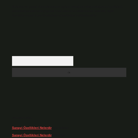
Hukuka ve yasal düzenlemelere aykırı olduğunu düşündüğünüz içerikleri,
backlinkpanelicomtr@gmail.com
adresine bildirmeniz halinde, ilgili
içerikler yasal süre içerisinde sitemizden kaldırılacaktır.
Arama
Son yorumlar
Sanayi Özellikleri Nelerdir
için
admin
Sanayi Özellikleri Nelerdir
için
Ağa