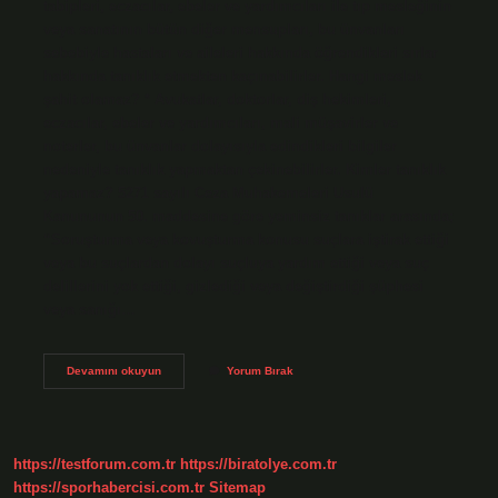
tabipleri, eczacılar, ebeler ve yardımcıları ile tıp mesleğinin
veya sanatının bütün diğer mensupları, bu ünvanları
sebebiyle hastaları ve aileleri hakkında öğrendikleri sırlar
hakkında tanıklık etmekten kaçınabilirler. Hangi meslek
şahit olamaz? * Avukatlar, doktorlar, diş hekimleri,
eczacılar, ebeler ve yardımcıları, mali müşavirler ve
noterler, bu ünvanlar dolayısıyla edindikleri bilgiler
nedeniyle tanıklık yapmaktan çekinebilirler. Kimler tanıklık
yapamaz? 5271 sayılı Ceza Muhakemeleri Usulü
Kanununun 50. maddesine göre yeminsiz tanıklar arasında;
“Soruşturma veya kovuşturma konusu suçlara iştirak ettiği
veya bu suçlardan dolayı suçluya yardım ettiği veya suç
delillerini yok ettiği, gizlediği veya değiştirdiği şüphesi
veya sanığı…
Hangi
Devamını okuyun
Yorum Bırak
Meslekler
Tanıklık
Yapamaz
https://testforum.com.tr
https://biratolye.com.tr
https://sporhabercisi.com.tr
Sitemap