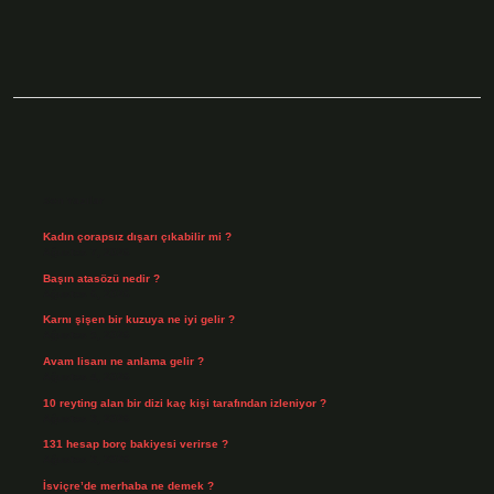
Sidebar
Son Yazılar
Kadın çorapsız dışarı çıkabilir mi ?
Ağustos 7, 2026
Başın atasözü nedir ?
Ağustos 6, 2026
Karnı şişen bir kuzuya ne iyi gelir ?
Ağustos 5, 2026
Avam lisanı ne anlama gelir ?
Ağustos 4, 2026
10 reyting alan bir dizi kaç kişi tarafından izleniyor ?
Ağustos 3, 2026
131 hesap borç bakiyesi verirse ?
Ağustos 3, 2026
İsviçre’de merhaba ne demek ?