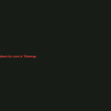
ngi bir gerekçe göstermeden sözleşmeyi feshedebilir… 1 yıllık kira
na göre, taraflar arasında yazılı bir anlaşma yapılmadığı takdirde,
ntratı bittikten sonra kiracı ne kadar süre oturabilir? Kira
sözleşmesinin sona ermesinden sonra daireyi boşaltmamışsa, bildirim
abercisi.com.tr
Sitemap