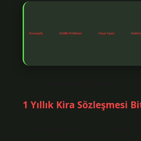
Anasayfa
Gizlilik Politikası
Yasal Uyarı
Hakkı
Etiket:
Kira sözleşmem bitti ne yapmalıyım
1 Yıllık Kira Sözleşmesi B
Tarih: Ocak 1, 2025
1 yıl kira sözleşmesi bitince ev sahibi kiracıyı çıkarabilir mi
Kiracı, kira sözleşmesindeki yükümlülüklerini yerine getirse