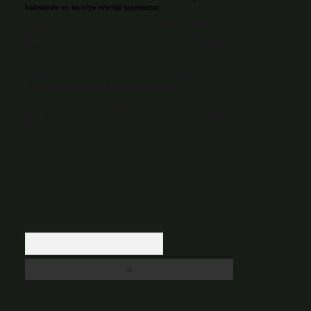
halindedir ve tavsiye niteliği taşımazlar.
Sitemiz, 5651 Sayılı Kanun gereğince Bilgi Teknolojileri ve
İletişim Kurumu (BTK) tarafından onaylanmış bir Yer
Sağlayıcı olarak hizmet vermektedir. Bu nedenle, sitedeki
içerikleri proaktif olarak denetleme veya araştırma
yükümlülüğümüz bulunmamaktadır. Ancak, üyelerimiz
yazdıkları içeriklerin sorumluluğunu taşımakta olup, siteye
üye olarak bu sorumluluğu kabul etmiş sayılırlar.
Hukuka ve yasal düzenlemelere aykırı olduğunu
düşündüğünüz içerikleri,
backlinkpanelicomtr@gmail.com
adresine bildirmeniz halinde, ilgili içerikler yasal süre
içerisinde sitemizden kaldırılacaktır.
Arama