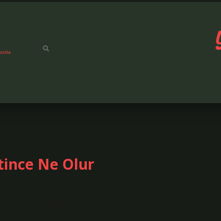
mızda
itince Ne Olur
? On yıllık kira sözleşmesi feshedilerek sona eren kiracının tahliyesi:
 dahi, ev sahibi, on yıllık yenileme süresinin sonundaki yenileme