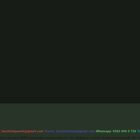
l:
backlinkpaneli@gmail.com
Teams:
forumhizmeti@gmail.com
Whatsapp: 0262 606 0 726
T
etişim Kurumu (BTK) tarafından onaylanmış bir Yer Sağlayıcı olarak hizmet vermektedir. Bu ne