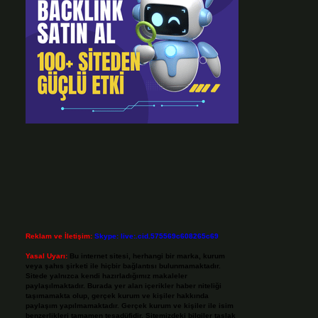
Reklam ve İletişim:
Skype: live:.cid.575569c608265c69
Yasal Uyarı:
Bu internet sitesi, herhangi bir marka, kurum
veya şahıs şirketi ile hiçbir bağlantısı bulunmamaktadır.
Sitede yalnızca kendi hazırladığımız makaleler
paylaşılmaktadır. Burada yer alan içerikler haber niteliği
taşımamakta olup, gerçek kurum ve kişiler hakkında
paylaşım yapılmamaktadır. Gerçek kurum ve kişiler ile isim
benzerlikleri tamamen tesadüfidir. Sitemizdeki bilgiler taslak