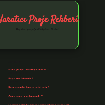
Yaratıcı Proje Rehberi
Hayalleri gerçeğe dönüştüren fikirler!
Sidebar
ilbet mobil giriş
ilbet giriş
piabella giriş adresi
https://www.be
Son Yazılar
Kadın çorapsız dışarı çıkabilir mi ?
Ağustos 7, 2026
Başın atasözü nedir ?
Ağustos 6, 2026
Karnı şişen bir kuzuya ne iyi gelir ?
Ağustos 5, 2026
Avam lisanı ne anlama gelir ?
Ağustos 4, 2026
10 reyting alan bir dizi kaç kişi tarafından izleniyor ?