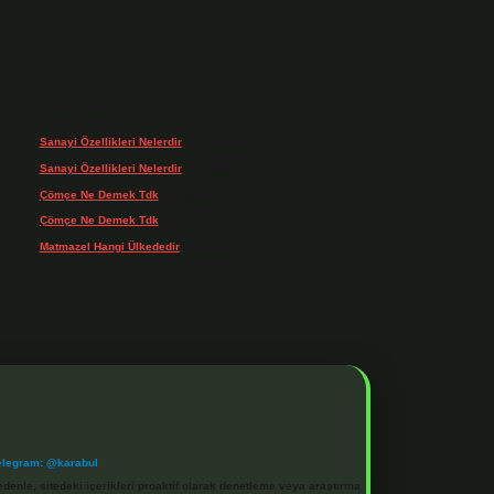
Son yorumlar
Sanayi Özellikleri Nelerdir
için
admin
Sanayi Özellikleri Nelerdir
için
Ağa
Çömçe Ne Demek Tdk
için
admin
Çömçe Ne Demek Tdk
için
Filiz
Matmazel Hangi Ülkededir
için
admin
elegram: @karabul
denle, sitedeki içerikleri proaktif olarak denetleme veya araştırma