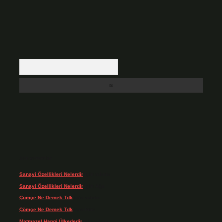
Arama
Son yorumlar
Sanayi Özellikleri Nelerdir
için
admin
Sanayi Özellikleri Nelerdir
için
Ağa
Çömçe Ne Demek Tdk
için
admin
Çömçe Ne Demek Tdk
için
Filiz
Matmazel Hangi Ülkededir
için
admin