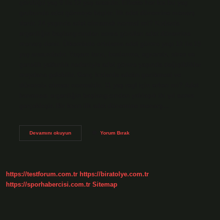
gördüğü yaş 9 ila 12 yaş arasıdır. Elbette her kız bu yaş
grubunda adet görmeye başlar. İlk adet dönemine menarş
denir. 14 yaşında adet olmamak normal mi? Kızlarda
ergenliğin başlangıcından sonra görülen adet dönemine
menarş denir. Ülkemizde ortalama adet görme yaşı 12 ila 15
yaş arasındadır. Yaşam tarzı, beslenme, egzersiz, stres ve
genetik yatkınlık nedeniyle adet görme yaşında değişiklikler
meydana gelebilir. Genç kızlarda adetin gecikmesi ve
düzensiz olması normaldir. 11 yaş regl için erken mi? Adet
kanaması ergenliğin başlangıcından yaklaşık iki yıl sonra
gerçekleşir. Bir kızın ilk adet dönemine menarş…
Adet
Devamını okuyun
Yorum Bırak
Olma
Yaşı
Kaç
Olmalı
https://testforum.com.tr
https://biratolye.com.tr
https://sporhabercisi.com.tr
Sitemap