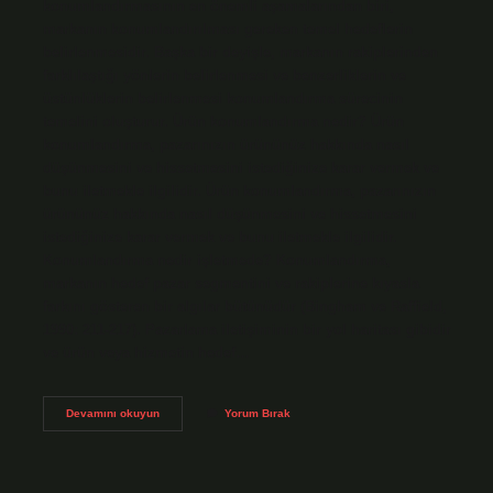
konumlandırmasının en önemli aşamalarından biri,
markanın konumlandırılması gereken temel hedeflerin
belirlenmesidir. Başka bir deyişle, markanın rakiplerinden
farklılaştığı yönlerin belirlenmesi ve benzerliklerin ve
üstünlüklerin belirlenmesi konumlandırma sürecinin
temelini oluşturur. Ürün konumlandırma nedir? Ürün
konumlandırma, pazarınızın ürününüz hakkında nasıl
düşünmesini ve hissetmesini istediğinize karar vermek ve
bunu iletmekle ilgilidir. Ürün konumlandırma, pazarınızın
ürününüz hakkında nasıl düşünmesini ve hissetmesini
istediğinize karar vermek ve bunu iletmekle ilgilidir.
Konumlandırma nedir işletmede? Konumlandırma,
markanın hedef pazar segmentini ve rakiplerine kıyasla
farkını gösteren bir algılar bütünüdür (Bingham ve Raffield,
1990: 211-217). Pazarlama iletişiminin bir yol haritası gibidir
ve ürün veya hizmetin hedef…
Brand
Devamını okuyun
Yorum Bırak
Positioning
Nasıl
Yapılır