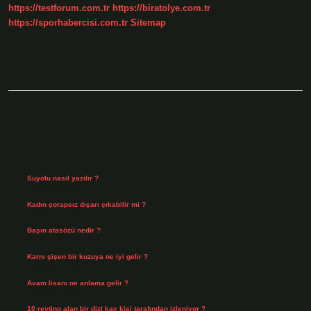
https://testforum.com.tr
https://biratolye.com.tr
https://sporhabercisi.com.tr
Sitemap
Sidebar
Son Yazılar
Suyolu nasıl yazılır ?
Ağustos 8, 2026
Kadın çorapsız dışarı çıkabilir mi ?
Ağustos 7, 2026
Başın atasözü nedir ?
Ağustos 6, 2026
Karnı şişen bir kuzuya ne iyi gelir ?
Ağustos 5, 2026
Avam lisanı ne anlama gelir ?
Ağustos 4, 2026
10 reyting alan bir dizi kaç kişi tarafından izleniyor ?