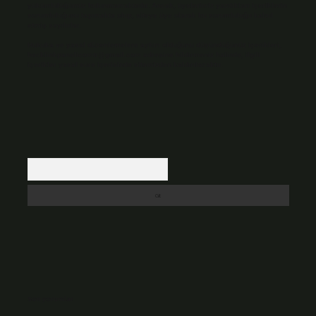
yükümlülüğümüz bulunmamaktadır. Ancak, üyelerimiz yazdıkları içeriklerin
sorumluluğunu taşımakta olup, siteye üye olarak bu sorumluluğu kabul
etmiş sayılırlar.
Hukuka ve yasal düzenlemelere aykırı olduğunu düşündüğünüz içerikleri,
backlinkpanelicomtr@gmail.com
adresine bildirmeniz halinde, ilgili
içerikler yasal süre içerisinde sitemizden kaldırılacaktır.
Arama
Son yorumlar