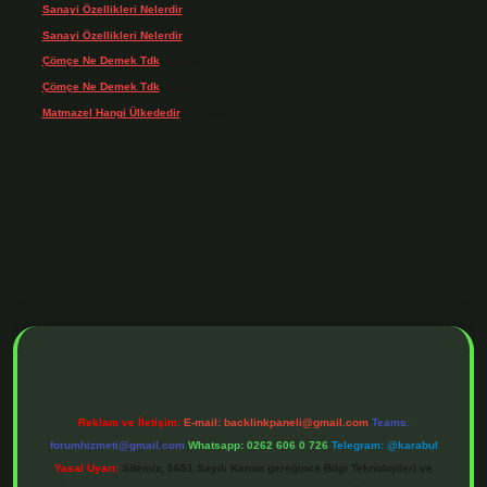
Sanayi Özellikleri Nelerdir
için
admin
Sanayi Özellikleri Nelerdir
için
Ağa
Çömçe Ne Demek Tdk
için
admin
Çömçe Ne Demek Tdk
için
Filiz
Matmazel Hangi Ülkededir
için
admin
adresi
https://www.betexper.xyz/
betci bahis
betci giriş
https://betci.online/
h
Reklam ve İletişim:
E-mail:
backlinkpaneli@gmail.com
Teams:
forumhizmeti@gmail.com
Whatsapp: 0262 606 0 726
Telegram: @karabul
Yasal Uyarı:
Sitemiz, 5651 Sayılı Kanun gereğince Bilgi Teknolojileri ve