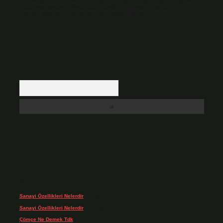
Hukuka ve yasal düzenlemelere aykırı olduğunu düşündüğünüz içerikleri,
backlinkpanelicomtr@gmail.com
adresine bildirmeniz halinde, ilgili
içerikler yasal süre içerisinde sitemizden kaldırılacaktır.
Arama
Son yorumlar
Sanayi Özellikleri Nelerdir
için
admin
Sanayi Özellikleri Nelerdir
için
Ağa
Çömçe Ne Demek Tdk
için
admin