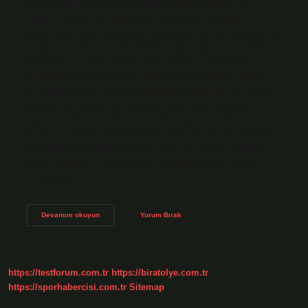
orijinal haline dönmesi genellikle birkaç hafta sürer.
Rahimin tamamen iyileşmesi ve normale dönmesi
genellikle birkaç hafta sürer. Kürtaj olan bir kadın ne zaman
iyileşir? Kürtaj ameliyatı basit bir işlem gibi görünebilir,
ancak tüm cerrahi prosedürlerde olduğu gibi, hastanın
kürtajdan sonra tamamen iyileşmesi beklenebilir. Kürtaj
ameliyatından en çok etkilenen organ rahimdir, bu nedenle
rahimin iyileşmesi için yaklaşık bir ay veya ilk adet
dönemine kadar beklemek gerekir. Başarılı kürtaj nasıl
anlaşılır? Kürtaj İşleminden Sonra: Kürtajdan sonra, adet
kanamasından daha hafif olan ve 6-7 gün süren vajinal
kanama olabilir. Birçok cerrah, kürtajdan sonra uterusu
incelemek…
Kürtaj
Devamını okuyun
Yorum Bırak
Sonrası
Rahim
Ne
Zaman
Toparlanır
https://testforum.com.tr
https://biratolye.com.tr
https://sporhabercisi.com.tr
Sitemap