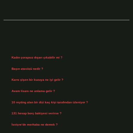
Sidebar
Son Yazılar
Kadın çorapsız dışarı çıkabilir mi ?
Ağustos 7, 2026
Başın atasözü nedir ?
Ağustos 6, 2026
Karnı şişen bir kuzuya ne iyi gelir ?
Ağustos 5, 2026
Avam lisanı ne anlama gelir ?
Ağustos 4, 2026
10 reyting alan bir dizi kaç kişi tarafından izleniyor ?
Ağustos 3, 2026
131 hesap borç bakiyesi verirse ?
Ağustos 3, 2026
İsviçre’de merhaba ne demek ?
Temmuz 30, 2026