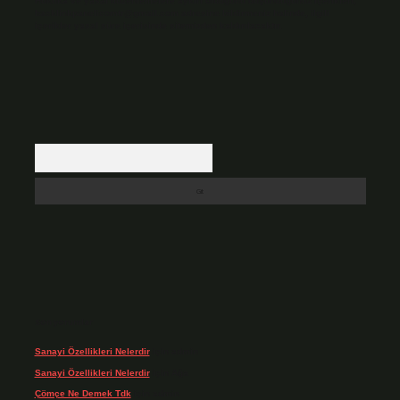
Hukuka ve yasal düzenlemelere aykırı olduğunu düşündüğünüz içerikleri,
backlinkpanelicomtr@gmail.com
adresine bildirmeniz halinde, ilgili
içerikler yasal süre içerisinde sitemizden kaldırılacaktır.
Arama
Son yorumlar
Sanayi Özellikleri Nelerdir
için
admin
Sanayi Özellikleri Nelerdir
için
Ağa
Çömçe Ne Demek Tdk
için
admin