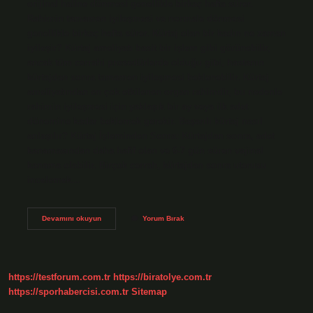
orijinal haline dönmesi genellikle birkaç hafta sürer.
Rahimin tamamen iyileşmesi ve normale dönmesi
genellikle birkaç hafta sürer. Kürtaj olan bir kadın ne zaman
iyileşir? Kürtaj ameliyatı basit bir işlem gibi görünebilir,
ancak tüm cerrahi prosedürlerde olduğu gibi, hastanın
kürtajdan sonra tamamen iyileşmesi beklenebilir. Kürtaj
ameliyatından en çok etkilenen organ rahimdir, bu nedenle
rahimin iyileşmesi için yaklaşık bir ay veya ilk adet
dönemine kadar beklemek gerekir. Başarılı kürtaj nasıl
anlaşılır? Kürtaj İşleminden Sonra: Kürtajdan sonra, adet
kanamasından daha hafif olan ve 6-7 gün süren vajinal
kanama olabilir. Birçok cerrah, kürtajdan sonra uterusu
incelemek…
Kürtaj
Devamını okuyun
Yorum Bırak
Sonrası
Rahim
Ne
Zaman
Toparlanır
https://testforum.com.tr
https://biratolye.com.tr
https://sporhabercisi.com.tr
Sitemap