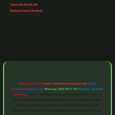
Çömçe Ne Demek Tdk
için
Filiz
Matmazel Hangi Ülkededir
için
admin
ş adresi
https://www.betexper.xyz/
betci bahis
betci giriş
https://betci.online
Reklam ve İletişim:
E-mail:
backlinkpaneli@gmail.com
Teams:
forumhizmeti@gmail.com
Whatsapp: 0262 606 0 726
Telegram: @karabul
Yasal Uyarı:
Sitemiz, 5651 Sayılı Kanun gereğince Bilgi Teknolojileri ve
İletişim Kurumu (BTK) tarafından onaylanmış bir Yer Sağlayıcı olarak
hizmet vermektedir. Bu nedenle, sitedeki içerikleri proaktif olarak
denetleme veya araştırma yükümlülüğümüz bulunmamaktadır. Ancak,