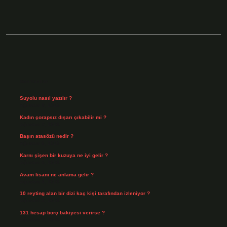
Sidebar
Son Yazılar
Suyolu nasıl yazılır ?
Ağustos 8, 2026
Kadın çorapsız dışarı çıkabilir mi ?
Ağustos 7, 2026
Başın atasözü nedir ?
Ağustos 6, 2026
Karnı şişen bir kuzuya ne iyi gelir ?
Ağustos 5, 2026
Avam lisanı ne anlama gelir ?
Ağustos 4, 2026
10 reyting alan bir dizi kaç kişi tarafından izleniyor ?
Ağustos 3, 2026
131 hesap borç bakiyesi verirse ?
Ağustos 3, 2026