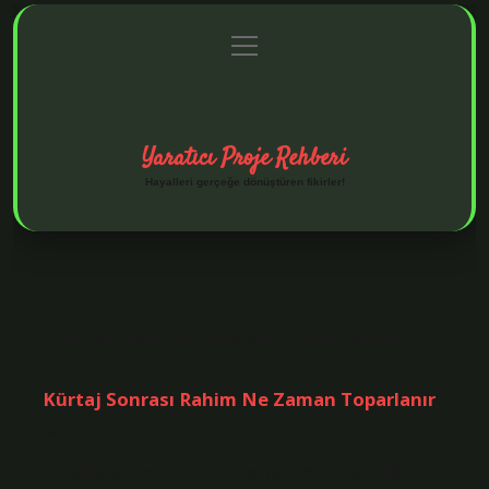
menüyü
Anasayfa
Gizlilik Politikası
Yasal Uyarı
aç
Hakkımızda
Yaratıcı Proje Rehberi
Hayalleri gerçeğe dönüştüren fikirler!
Etiket:
Kürtajdan sonra kaç gün dinlenmek gerekir
Kürtaj Sonrası Rahim Ne Zaman Toparlanır
Tarih: Ekim 16, 2024
Kürtajdan sonra vücut ne zaman normale döner? Rahimin