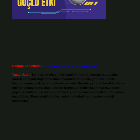
Reklam ve İletişim:
Skype: live:.cid.575569c608265c69
Yasal Uyarı:
Bu internet sitesi, herhangi bir marka, kurum veya şahıs
şirketi ile hiçbir bağlantısı bulunmamaktadır. Sitede yalnızca kendi
hazırladığımız makaleler paylaşılmaktadır. Burada yer alan içerikler haber
niteliği taşımamakta olup, gerçek kurum ve kişiler hakkında paylaşım
yapılmamaktadır. Gerçek kurum ve kişiler ile isim benzerlikleri tamamen
tesadüfidir. Sitemizdeki bilgiler taslak halindedir ve tavsiye niteliği
taşımazlar.
Sitemiz, 5651 Sayılı Kanun gereğince Bilgi Teknolojileri ve İletişim Kurumu
(BTK) tarafından onaylanmış bir Yer Sağlayıcı olarak hizmet vermektedir. Bu
nedenle, sitedeki içerikleri proaktif olarak denetleme veya araştırma
yükümlülüğümüz bulunmamaktadır. Ancak, üyelerimiz yazdıkları içeriklerin
sorumluluğunu taşımakta olup, siteye üye olarak bu sorumluluğu kabul
etmiş sayılırlar.