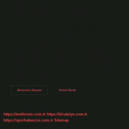
YARAR? Lityum tuzu, bipolar duygudurum bozukluğunun
tedavisinde kullanılan bir ruh hali dengeleyicidir. Lityum
tedavisi, bipolar bozukluğu olan hastalarda manik ve
depresif atakların sıklığını, şiddetini ve süresini azaltmanın
etkili bir yoludur. Lityum günlük hayatta nerelerde
kullanılır? Lityum iyon piller, elektrikli ev aletleri, pil şarj
cihazları, teknik ekipmanlar, elektrikli araçlar ve bisikletler
ve endüstride yaygın olarak kullanılan birçok başka cihazda
kullanılır. Teknolojilerin yanı sıra nükleer santrallerde ve
savunma sektöründe de kullanılır. Lityum hangi besinlerde
var? Lityum içeren bazı besinler şunlardır: İçme suyu,
maden suyu, süt, yumurta, marul, zeytin, tahıllar, çavdar,
dana ciğeri, patlıcan,…
Lityum
Devamını okuyun
Yorum Bırak
Nedir
Ve
Nerelerde
Kullanılır
https://testforum.com.tr
https://biratolye.com.tr
https://sporhabercisi.com.tr
Sitemap