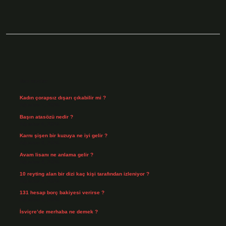
Sidebar
Son Yazılar
Kadın çorapsız dışarı çıkabilir mi ?
Ağustos 7, 2026
Başın atasözü nedir ?
Ağustos 6, 2026
Karnı şişen bir kuzuya ne iyi gelir ?
Ağustos 5, 2026
Avam lisanı ne anlama gelir ?
Ağustos 4, 2026
10 reyting alan bir dizi kaç kişi tarafından izleniyor ?
Ağustos 3, 2026
131 hesap borç bakiyesi verirse ?
Ağustos 3, 2026
İsviçre’de merhaba ne demek ?
Temmuz 30, 2026