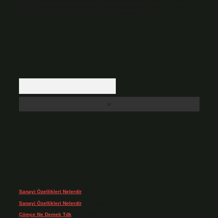
Hukuka ve yasal düzenlemelere aykırı olduğunu düşündüğünüz içerikleri,
backlinkpanelicomtr@gmail.com
adresine bildirmeniz halinde, ilgili
içerikler yasal süre içerisinde sitemizden kaldırılacaktır.
Arama
Son yorumlar
Sanayi Özellikleri Nelerdir
için
admin
Sanayi Özellikleri Nelerdir
için
Ağa
Çömçe Ne Demek Tdk
için
admin