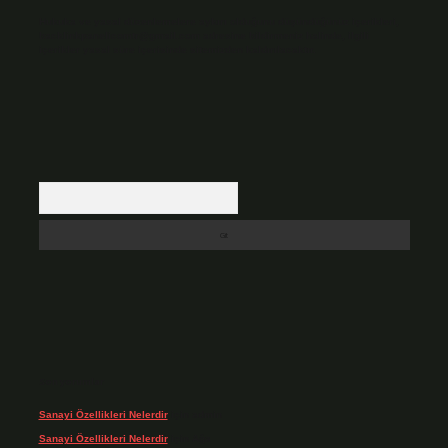
Hukuka ve yasal düzenlemelere aykırı olduğunu düşündüğünüz içerikleri,
backlinkpanelicomtr@gmail.com
adresine bildirmeniz halinde, ilgili
içerikler yasal süre içerisinde sitemizden kaldırılacaktır.
Arama
Son yorumlar
Sanayi Özellikleri Nelerdir
için
admin
Sanayi Özellikleri Nelerdir
için
Ağa