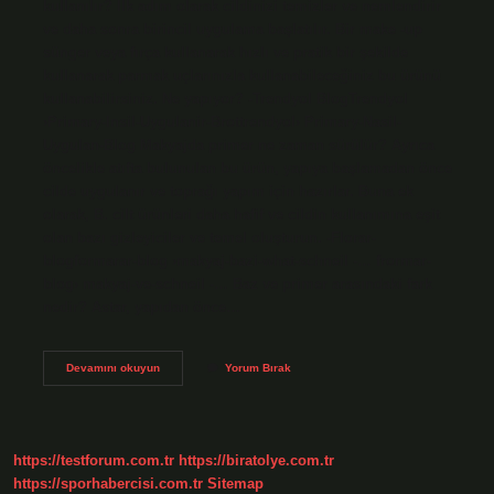
kullanılır? İlk adım olarak cildinizi temizler ve nemlendirir
ve daha sonra birincil uygulama başlatılır. Bir make -up
sünger veya fırça kullanarak hızlı ve pratik bir şekilde
kullanarak parmak uçlarınızla kullanabileceğiniz bu ürünü
kullanabilirsiniz. Ne yapıyor? -Trendyol BlogTrendyol
›Primary-Insil-Uygulanir-Brottrendyol› Primary-Nasil-
Uygulan-Blog Makyajda primer ne zaman sürülür? Ayrıca
öncelikle atıfta bulunulan bu ürün, yapıya başlamadan önce
cilde uygulanır ve toprağı yapım için hazırlar. Buna ek
olarak, B. cilt ürünleri daha hafif ve cildin kullanımına eşit
olan bazı gizleyiciler ve temel oluşturun. -Florar-
blogformarar-blog ›makyaj-bazi-what-schneil -… frormar-
blog› makyaj-ve-schneil -… Baz ve primer arasındaki fark
nedir? Astar, yapıdan önce…
Makyajda
Devamını okuyun
Yorum Bırak
Primer
Ne
Ise
Yarar
https://testforum.com.tr
https://biratolye.com.tr
https://sporhabercisi.com.tr
Sitemap