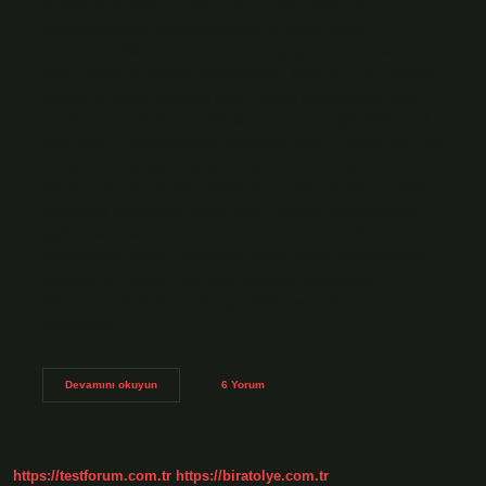
Ankara’da kurulan, perakende ve online alışveriş
platformlarında faaliyet gösteren bir kadın moda
markasıdır. Mademoiselle, kurulduğu günden bu yana
kadın çanta ve cüzdan modellerinde tasarım ve en yüksek
işçiliği bir araya getirmiş olup, üretim tecrübesiyle kadın
modasına öncülük etme ilkesini benimsemiştir. Matmazel
kime aittir? Mademoiselle Noraliya’s Chair, Peyami Safa’nın
ilk kez 1949’da yayımlanan romanıdır. II. Dünya
Savaşı’ndan sonra yayımlanan bu roman, savaşın politik ve
toplumsal etkilerinin izlerini taşır. Roman, psikolojik ve
toplumsal analizleriyle Türk edebiyatının önemli
eserlerinden biridir. Matmazel hangi dilde? Mademoiselle
kelimesinin anlamı hakkında bilmeniz gerekenler TDK
Mademoiselle kelimesinin genellikle kadınlar için
kullanıldığı…
Matmazel
Devamını okuyun
6 Yorum
Hangi
Ülkededir
https://testforum.com.tr
https://biratolye.com.tr