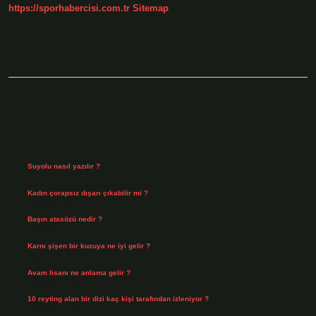
https://sporhabercisi.com.tr
Sitemap
Sidebar
Son Yazılar
Suyolu nasıl yazılır ?
Ağustos 8, 2026
Kadın çorapsız dışarı çıkabilir mi ?
Ağustos 7, 2026
Başın atasözü nedir ?
Ağustos 6, 2026
Karnı şişen bir kuzuya ne iyi gelir ?
Ağustos 5, 2026
Avam lisanı ne anlama gelir ?
Ağustos 4, 2026
10 reyting alan bir dizi kaç kişi tarafından izleniyor ?
Ağustos 3, 2026