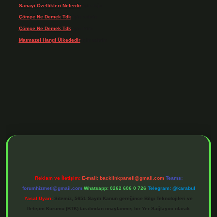
Sanayi Özellikleri Nelerdir
için
Ağa
Çömçe Ne Demek Tdk
için
admin
Çömçe Ne Demek Tdk
için
Filiz
Matmazel Hangi Ülkededir
için
admin
 adresi
https://www.betexper.xyz/
betci bahis
betci giriş
https://betci.online/
Reklam ve İletişim:
E-mail:
backlinkpaneli@gmail.com
Teams:
forumhizmeti@gmail.com
Whatsapp: 0262 606 0 726
Telegram: @karabul
Yasal Uyarı:
Sitemiz, 5651 Sayılı Kanun gereğince Bilgi Teknolojileri ve
İletişim Kurumu (BTK) tarafından onaylanmış bir Yer Sağlayıcı olarak