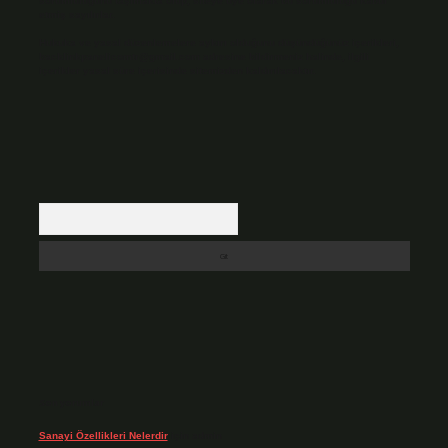
sorumluluğunu taşımakta olup, siteye üye olarak bu sorumluluğu kabul
etmiş sayılırlar.
Hukuka ve yasal düzenlemelere aykırı olduğunu düşündüğünüz içerikleri,
backlinkpanelicomtr@gmail.com
adresine bildirmeniz halinde, ilgili
içerikler yasal süre içerisinde sitemizden kaldırılacaktır.
Arama
Son yorumlar
Sanayi Özellikleri Nelerdir
için
admin