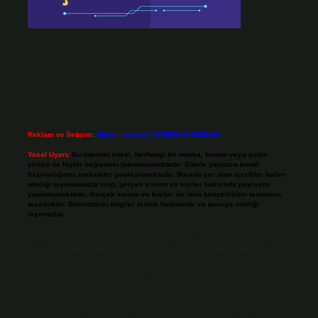
Reklam ve İletişim:
Skype: live:.cid.575569c608265c69
Yasal Uyarı:
Bu internet sitesi, herhangi bir marka, kurum veya şahıs
şirketi ile hiçbir bağlantısı bulunmamaktadır. Sitede yalnızca kendi
hazırladığımız makaleler paylaşılmaktadır. Burada yer alan içerikler haber
niteliği taşımamakta olup, gerçek kurum ve kişiler hakkında paylaşım
yapılmamaktadır. Gerçek kurum ve kişiler ile isim benzerlikleri tamamen
tesadüfidir. Sitemizdeki bilgiler taslak halindedir ve tavsiye niteliği
taşımazlar.
Sitemiz, 5651 Sayılı Kanun gereğince Bilgi Teknolojileri ve İletişim Kurumu
(BTK) tarafından onaylanmış bir Yer Sağlayıcı olarak hizmet vermektedir. Bu
nedenle, sitedeki içerikleri proaktif olarak denetleme veya araştırma
yükümlülüğümüz bulunmamaktadır. Ancak, üyelerimiz yazdıkları içeriklerin
sorumluluğunu taşımakta olup, siteye üye olarak bu sorumluluğu kabul
etmiş sayılırlar.
Hukuka ve yasal düzenlemelere aykırı olduğunu düşündüğünüz içerikleri,
backlinkpanelicomtr@gmail.com
adresine bildirmeniz halinde, ilgili