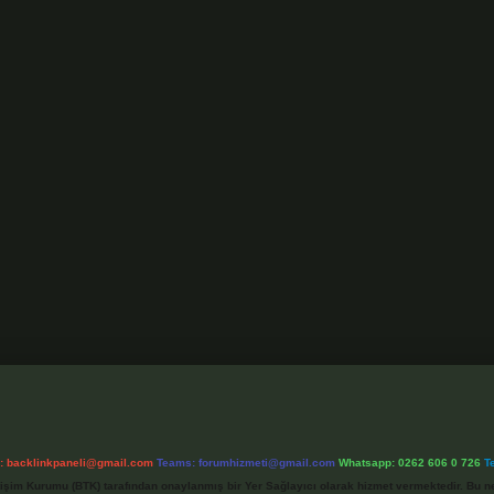
l:
backlinkpaneli@gmail.com
Teams:
forumhizmeti@gmail.com
Whatsapp: 0262 606 0 726
T
etişim Kurumu (BTK) tarafından onaylanmış bir Yer Sağlayıcı olarak hizmet vermektedir. Bu ne