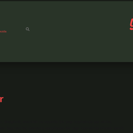
mızda
r
, disiplinli, mantıklı ve uyumlu bir yapı içerisinde yer alırlar.
n kaçınan bir davranış sergileyen bir yapı içerisinde olmayı tercih