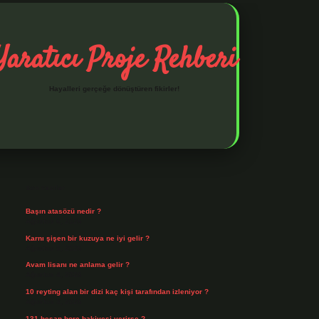
Yaratıcı Proje Rehberi
Hayalleri gerçeğe dönüştüren fikirler!
Sidebar
ilbet mobil giriş
ilbet giriş
piabella giriş adresi
https://ww
Son Yazılar
Başın atasözü nedir ?
Ağustos 6, 2026
Karnı şişen bir kuzuya ne iyi gelir ?
Ağustos 5, 2026
Avam lisanı ne anlama gelir ?
Ağustos 4, 2026
10 reyting alan bir dizi kaç kişi tarafından izleniyor ?
Ağustos 3, 2026
131 hesap borç bakiyesi verirse ?