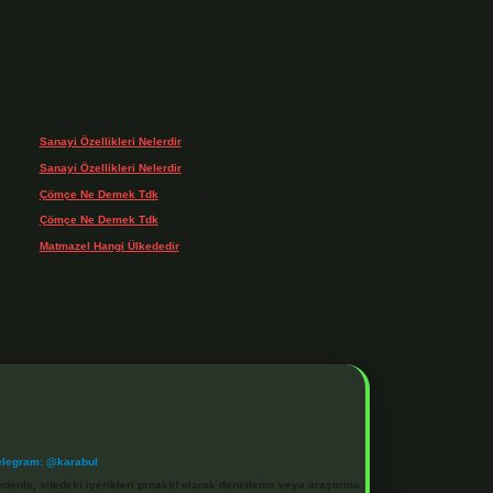
Son yorumlar
Sanayi Özellikleri Nelerdir
için
admin
Sanayi Özellikleri Nelerdir
için
Ağa
Çömçe Ne Demek Tdk
için
admin
Çömçe Ne Demek Tdk
için
Filiz
Matmazel Hangi Ülkededir
için
admin
elegram: @karabul
denle, sitedeki içerikleri proaktif olarak denetleme veya araştırma