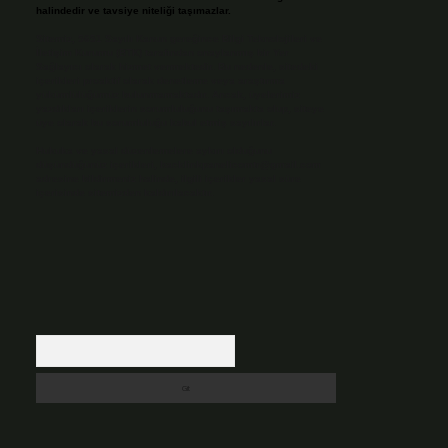
halindedir ve tavsiye niteliği taşımazlar.
Sitemiz, 5651 Sayılı Kanun gereğince Bilgi Teknolojileri ve
İletişim Kurumu (BTK) tarafından onaylanmış bir Yer
Sağlayıcı olarak hizmet vermektedir. Bu nedenle, sitedeki
içerikleri proaktif olarak denetleme veya araştırma
yükümlülüğümüz bulunmamaktadır. Ancak, üyelerimiz
yazdıkları içeriklerin sorumluluğunu taşımakta olup, siteye
üye olarak bu sorumluluğu kabul etmiş sayılırlar.
Hukuka ve yasal düzenlemelere aykırı olduğunu
düşündüğünüz içerikleri,
backlinkpanelicomtr@gmail.com
adresine bildirmeniz halinde, ilgili içerikler yasal süre
içerisinde sitemizden kaldırılacaktır.
Arama