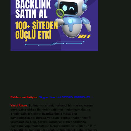
Reklam ve İletişim:
Skype: live:.cid.575569c608265c69
Yasal Uyarı:
Bu internet sitesi, herhangi bir marka, kurum
veya şahıs şirketi ile hiçbir bağlantısı bulunmamaktadır.
Sitede yalnızca kendi hazırladığımız makaleler
paylaşılmaktadır. Burada yer alan içerikler haber niteliği
taşımamakta olup, gerçek kurum ve kişiler hakkında
paylaşım yapılmamaktadır. Gerçek kurum ve kişiler ile isim
benzerlikleri tamamen tesadüfidir. Sitemizdeki bilgiler taslak