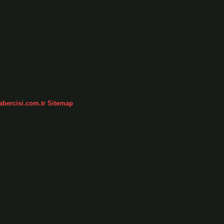
üyü, depresyonu, bilgeliği, güveni ve sadakati simgeler. İş
. Mavi, tüm renkler arasında en iştah açıcı renktir. Mavi renkli
 Mavi, birincil ve ikincil renkler arasında en belirgin renktir, barışı
li olarak kabul…
abercisi.com.tr
Sitemap