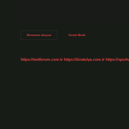
ederler. Mavi renk neyi temsil ediyor? Mavi yalnızlığı, üzünt
görüşmelerinde mavi giymek kararlılığı ve bağlılığı ifade eder
yiyecekler doğada çok nadir bulunur. Mavi renk hangi ruh hali?
ve huzuru sembolize eder. Lacivert gibi koyu maviler kasvet
Mavi
Devamını okuyun
Yorum Bırak
Renk
Hangi
Karakter
https://testforum.com.tr
https://biratolye.com.tr
https://sporh