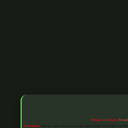
Reklam ve İletişim:
E-mai
Yasal Uyarı:
Sitemiz, 5651 Sayılı Kanun gereğince Bilgi Teknolojileri ve İl