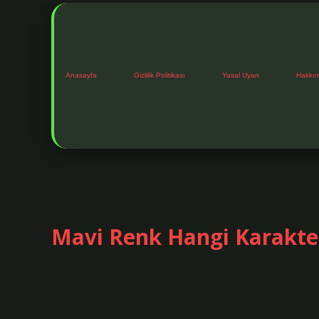
Anasayfa
Gizlilik Politikası
Yasal Uyarı
Hakkı
Etiket:
Mavi renk hangi ruh hali
Mavi Renk Hangi Karakte
Tarih: Ekim 15, 2024
Mavi renk hangi kişilik? Mavi karakterli kişiler; Kurallara uyan
Çatışmayı sevmeyen, kurallara ve düzene uyan, hata yapmakta