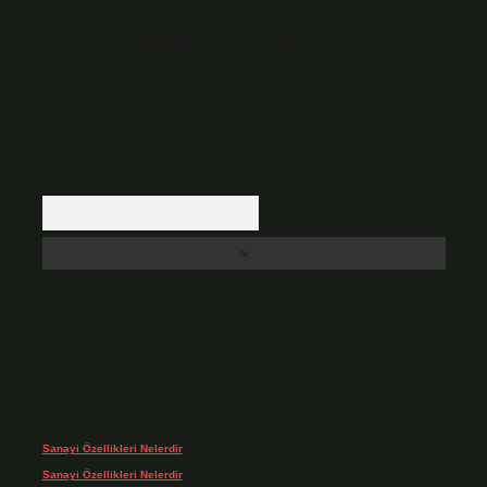
Hukuka ve yasal düzenlemelere aykırı olduğunu düşündüğünüz içerikleri,
backlinkpanelicomtr@gmail.com
adresine bildirmeniz halinde, ilgili
içerikler yasal süre içerisinde sitemizden kaldırılacaktır.
Arama
Son yorumlar
Sanayi Özellikleri Nelerdir
için
admin
Sanayi Özellikleri Nelerdir
için
Ağa