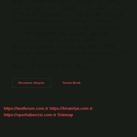
şeyler söz vermek veya yapmak, yemin etmek için Özmek”
(Komisyon, 2005: 104). Ant cümle içinde nasıl kullanılır?
Bir cümle örneğinde kullanın 1- Koray ile Koray ile bundan
sonra asla savaşmayacağız. 2- Geçmişte, insanlar kan
kardeşleri olduklarında yemin etmişlerdi. İmkan mı imkân
mı? Olasılık potansiyeli ifade ettiğinden, bazen aynı
anlamda güç (kuvvet) ile kullanılır; Ancak çoğunlukla
konudur ve olasılık bir yere neden olur. Kabul ile ilgili
olarak hem konu hem de fiil ve tutku (munfail) olasılığı (ibn
Rushd, s. 28). Ant içmek deyimi ne anlama gelir? Yemin
kavramı, “bir kişiye tanık olarak, bilinen…
Ant
Devamını okuyun
Yorum Bırak
Içerim
Nasıl
Yazılır
https://testforum.com.tr
https://biratolye.com.tr
https://sporhabercisi.com.tr
Sitemap