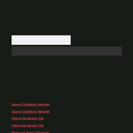
Arama
Son yorumlar
Sanayi Özellikleri Nelerdir
için
admin
Sanayi Özellikleri Nelerdir
için
Ağa
Çömçe Ne Demek Tdk
için
admin
Çömçe Ne Demek Tdk
için
Filiz
Matmazel Hangi Ülkededir
için
admin