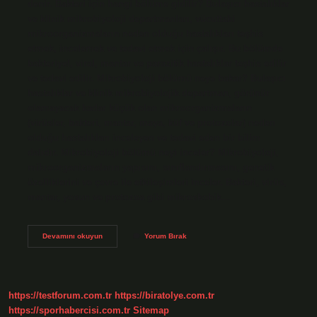
denir. Bakteri için hangi bölüme gidilir? Bulaşıcı hastalıklar
ve klinik mikrobiyoloji departmanları, vücuttaki
mikroorganizmaların neden olduğu hastalıkları teşhis
etmek, incelemek ve tedavi etmek için çalışır. Bu bölümde
bakteriyel, viral, mantar ve parazitik hastalıklar teşhis edilir
ve tedavi edilir. Mikrobiyoloji bölümü neye bakar? Bulaşıcı
hastalıklar ve klinik mikrobiyolojik departman, görünür
olamayacak kadar küçük olan mikroorganizmaların
(virüsler, bakteri, mantar, maya, küf ve protozolar) neden
olduğu hastalıkları inceleyen ve tedavi eden bir bilim
dalıdır. Mikrobiyoloji bölümü neyi inceler? Mikrobiyoloji,
mikroorganizmaların yapısını, sınıflandırmasını, genetik
özelliklerini ve çevre ile etkileşimleri inceler. Bakteri, virüs,
mantar, yosun ve protozoa gibi mikroskobik…
Bakteriyoloji
Devamını okuyun
Yorum Bırak
Bölümü
Nedir
https://testforum.com.tr
https://biratolye.com.tr
https://sporhabercisi.com.tr
Sitemap