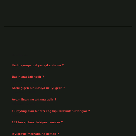
Sidebar
Son Yazılar
Kadın çorapsız dışarı çıkabilir mi ?
Ağustos 7, 2026
Başın atasözü nedir ?
Ağustos 6, 2026
Karnı şişen bir kuzuya ne iyi gelir ?
Ağustos 5, 2026
Avam lisanı ne anlama gelir ?
Ağustos 4, 2026
10 reyting alan bir dizi kaç kişi tarafından izleniyor ?
Ağustos 3, 2026
131 hesap borç bakiyesi verirse ?
Ağustos 3, 2026
İsviçre’de merhaba ne demek ?