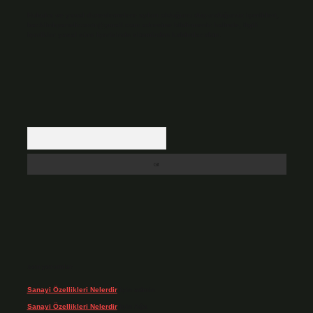
Hukuka ve yasal düzenlemelere aykırı olduğunu düşündüğünüz içerikleri,
backlinkpanelicomtr@gmail.com
adresine bildirmeniz halinde, ilgili
içerikler yasal süre içerisinde sitemizden kaldırılacaktır.
Arama
Son yorumlar
Sanayi Özellikleri Nelerdir
için
admin
Sanayi Özellikleri Nelerdir
için
Ağa