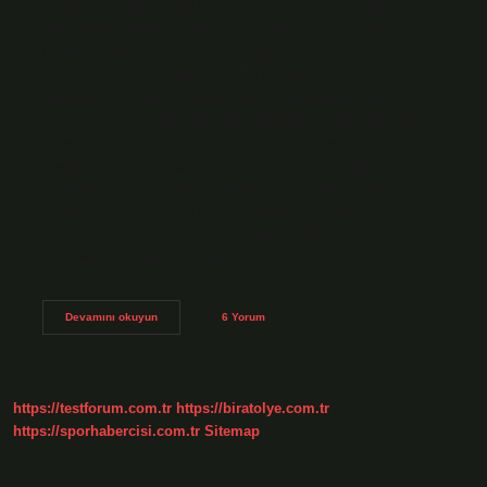
Siyahımsı rengi büyük ilgi uyandırır. Aroması yoğun ve
menekşedir. Ayrıca üzüm şırası üretiminde sıklıkla
kullanılır. Mor üzüm ne anlama gelir? Rüyada mor üzüm
görmek, kişinin hayatında güzel bir servete ve mala sahip
olacağına ve maddi sıkıntılar yaşamayacağına işarettir. İri
üzüme ne denir? RAZAKI: RAZAKI’NİN EŞ ANLAMLILARI
Razaki, eliptik ve çok iri taneli bir üzüm çeşididir. Sofralık
olarak yetiştirilir. Kaç çeşit üzüm çeşidi var? Diğer
meyvelere göre en çeşitli türlerden biri olan üzümün
15.000’den fazla çeşidi olduğu tahmin edilmektedir.
Anadolu’ya özgü üzüm çeşidi sayısı 1’dir. Mor üzüm olur
mu? Mor üzümler, iri taneli…
Mor
Devamını okuyun
6 Yorum
Üzüme
Ne
Denir
https://testforum.com.tr
https://biratolye.com.tr
https://sporhabercisi.com.tr
Sitemap