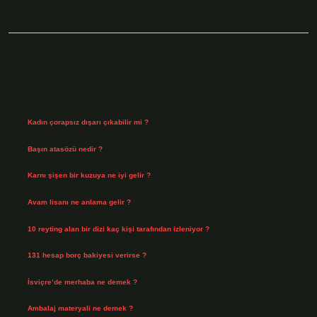
Sidebar
Son Yazılar
Kadın çorapsız dışarı çıkabilir mi ?
Ağustos 7, 2026
Başın atasözü nedir ?
Ağustos 6, 2026
Karnı şişen bir kuzuya ne iyi gelir ?
Ağustos 5, 2026
Avam lisanı ne anlama gelir ?
Ağustos 4, 2026
10 reyting alan bir dizi kaç kişi tarafından izleniyor ?
Ağustos 3, 2026
131 hesap borç bakiyesi verirse ?
Ağustos 3, 2026
İsviçre’de merhaba ne demek ?
Temmuz 30, 2026
Ambalaj materyali ne demek ?