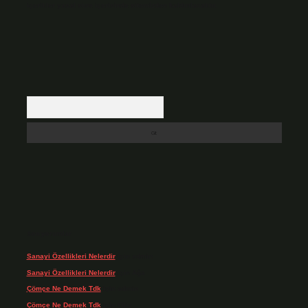
içerikler yasal süre içerisinde sitemizden kaldırılacaktır.
Arama
Son yorumlar
Sanayi Özellikleri Nelerdir
için
admin
Sanayi Özellikleri Nelerdir
için
Ağa
Çömçe Ne Demek Tdk
için
admin
Çömçe Ne Demek Tdk
için
Filiz