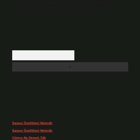
Hukuka ve yasal düzenlemelere aykırı olduğunu düşündüğünüz içerikleri,
backlinkpanelicomtr@gmail.com
adresine bildirmeniz halinde, ilgili
içerikler yasal süre içerisinde sitemizden kaldırılacaktır.
Arama
Son yorumlar
Sanayi Özellikleri Nelerdir
için
admin
Sanayi Özellikleri Nelerdir
için
Ağa
Çömçe Ne Demek Tdk
için
admin