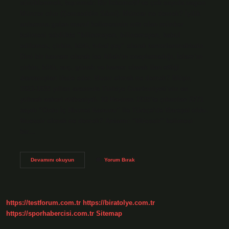
sürüklenmek, taşınmak: Bir lokomotif ve çok sayıda vagon
Müncer olur (Şemseddin Sâmi). Müncar ne demek? İyilik
anlamına gelen maruf kelimesinin zıttı olan münker
kelimesi sözlükte “bilinmeyen, bilinemeyen, kabul
edilemez, çirkin, kötü, tuhaf şey” olarak tanımlanmaktadır.
Dini bir kavram olarak ise Allah’ın onaylamadığı, İslam’ın
çirkin, kötü, suç, günah ve haram olarak ilan ettiği
davranışları ifade eder. Musır olmak ne demek? Müşir,
1923-1935 yılları arasında Türkiye Cumhuriyeti’nin en
yüksek askeri rütbesiydi. 10 Haziran 1935’te çıkarılan 2771
sayılı “Ordu İç Hizmet Kanunu” ile Türkçe’de Mareşal oldu.
Muessir olmak ne demek? Anlamı: “Müessir” kelimesi
bir…
Muncer
Devamını okuyun
Yorum Bırak
Olmak
Ne
Demek
https://testforum.com.tr
https://biratolye.com.tr
https://sporhabercisi.com.tr
Sitemap