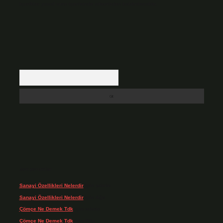
içerikler yasal süre içerisinde sitemizden kaldırılacaktır.
Arama
Son yorumlar
Sanayi Özellikleri Nelerdir
için
admin
Sanayi Özellikleri Nelerdir
için
Ağa
Çömçe Ne Demek Tdk
için
admin
Çömçe Ne Demek Tdk
için
Filiz