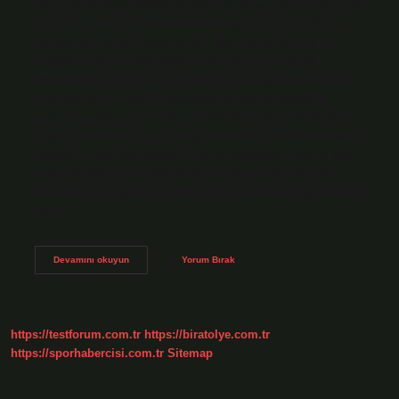
ilk uygarlık olarak tarihe geçtiler. Sanal sayıları kim buldu?
1637’de Fransız filozof René Descartes (1596 – 1650) bu
sayılar için ilk kez “hayal gücü” terimini kullanmış ve
negatif bir sayının karekökünü “hayal gücü” olarak
tanımlamıştır. Ona göre, herhangi bir hesaplamada hayal
gücü sayılarının varlığı, gerçekte bir çözüm olmadığı
anlamına geliyordu. Pi sayısını ilk kim buldu? 1706’da bir
İngiliz matematikçi pi’yi tanıttı, burada π Yunan alfabesinin
temsili bir harfidir. Ancak Euler, bu sembolü pi sayısı için
resmi olarak 1737’de kabul etti. Pi sayısını kim buldu
vikipedi? Bir dairenin çevresinin çapına oranını göstermek
için…
İ
Devamını okuyun
Yorum Bırak
Sayısını
Kim
Buldu
https://testforum.com.tr
https://biratolye.com.tr
https://sporhabercisi.com.tr
Sitemap