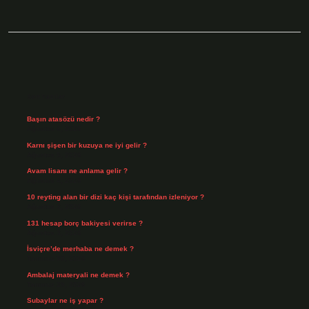
Sidebar
Son Yazılar
Başın atasözü nedir ?
Ağustos 6, 2026
Karnı şişen bir kuzuya ne iyi gelir ?
Ağustos 5, 2026
Avam lisanı ne anlama gelir ?
Ağustos 4, 2026
10 reyting alan bir dizi kaç kişi tarafından izleniyor ?
Ağustos 3, 2026
131 hesap borç bakiyesi verirse ?
Ağustos 3, 2026
İsviçre’de merhaba ne demek ?
Temmuz 30, 2026
Ambalaj materyali ne demek ?
Temmuz 29, 2026
Subaylar ne iş yapar ?