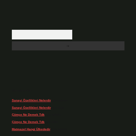
Arama
Son yorumlar
Sanayi Özellikleri Nelerdir
için
admin
Sanayi Özellikleri Nelerdir
için
Ağa
Çömçe Ne Demek Tdk
için
admin
Çömçe Ne Demek Tdk
için
Filiz
Matmazel Hangi Ülkededir
için
admin