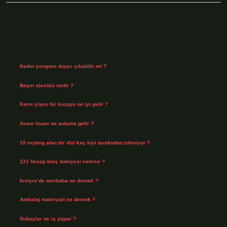
Sidebar
Son Yazılar
Kadın çorapsız dışarı çıkabilir mi ?
Ağustos 7, 2026
Başın atasözü nedir ?
Ağustos 6, 2026
Karnı şişen bir kuzuya ne iyi gelir ?
Ağustos 5, 2026
Avam lisanı ne anlama gelir ?
Ağustos 4, 2026
10 reyting alan bir dizi kaç kişi tarafından izleniyor ?
Ağustos 3, 2026
131 hesap borç bakiyesi verirse ?
Ağustos 3, 2026
İsviçre’de merhaba ne demek ?
Temmuz 30, 2026
Ambalaj materyali ne demek ?
Temmuz 29, 2026
Subaylar ne iş yapar ?
Temmuz 28, 2026