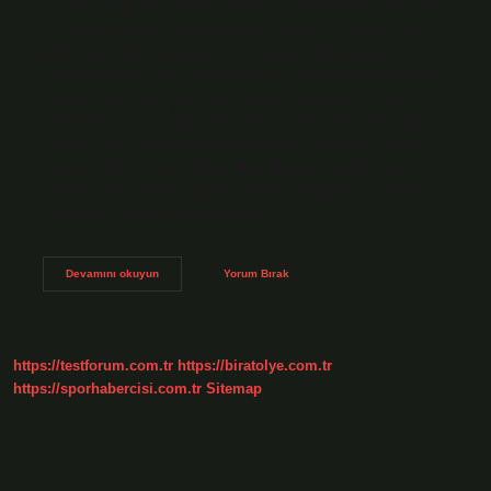
Raciun (Arap. Ölen birini duyunca ne denir? Inn Lillâhi ve
Inn Ileyhi Raciun – Wikipedia. Biri ölünce ne denir? Allah
lütfu, Tanrı utanmayacak, Allah kafası “gibi dualar”
sayesinde tekrar acı vermeyecek ve ölen kişinin nezaketine
söylenir. La ilahe raciun ne demek? Inna lillahi ve Inna
Ileyhi Raci (إِنّلّّّٰٰٰ وإِنّ إِ رَ ocket, ʾinnā li -llāhi wa -ʾinnā ʾilayhi
rājiūnas, aynı zamanda Korans olarak da bilinen, “bizden
de geri dönen … Inna Ileyhi Raci (Arapça: إِنّا ِا ِلِ ocket, Li-
llāhi wa-ʾinnā ʾilayhi rājiʿūn a isTirc (إِسْتِرْجْجاasa, ʾstirjāʿ),
kurböceğin ikinci döneminde de…
Ölen
Devamını okuyun
Yorum Bırak
Biri
Için
Ne
Denir
Arapça
https://testforum.com.tr
https://biratolye.com.tr
https://sporhabercisi.com.tr
Sitemap