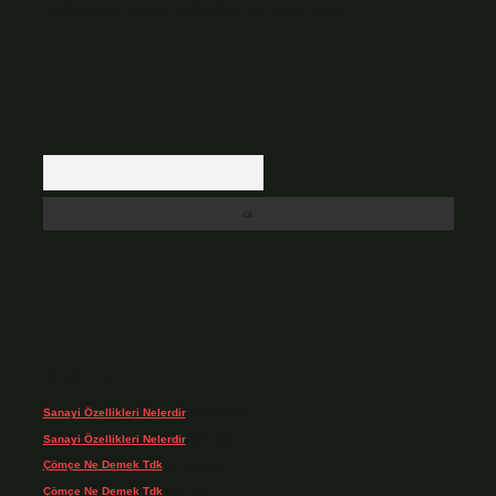
içerikler yasal süre içerisinde sitemizden kaldırılacaktır.
Arama
Son yorumlar
Sanayi Özellikleri Nelerdir
için
admin
Sanayi Özellikleri Nelerdir
için
Ağa
Çömçe Ne Demek Tdk
için
admin
Çömçe Ne Demek Tdk
için
Filiz