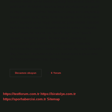
isminin anlamı ve ne anlama geldiği sorusunun cevabı şu
şekildedir: Bir kişinin kendine karşı duyduğu saygı, şeref,
öz saygı, onur ve itibar. Başkalarının saygısının dayandığı
kişisel değer, şeref, itibar. Onur ne demek din? Onur ismi
şeref, haysiyet ve öz saygı anlamına gelmektedir. Onuralp
isminin anlamı nedir? Onuralp isminin anlamı: Onuralp,
Türk kökenli bir isimdir ve “şerefli Alp” veya “şerefli
savaşçı” anlamına gelir. Bu isim şeref, cesaret ve
kahramanlık gibi niteliklerle ilişkilendirilir. Konuralp
isminin anlamı nedir? Konur Alp, Konur Bey veya Konuralp
Bey, Osmanlı İmparatorluğu’nun kuruluşunda görev alan
ilk Türk komutanlarından biridir. Konur;…
Onural
Devamını okuyun
6 Yorum
Ne
Demek
https://testforum.com.tr
https://biratolye.com.tr
https://sporhabercisi.com.tr
Sitemap