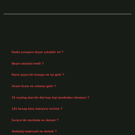
Sidebar
Son Yazılar
Kadın çorapsız dışarı çıkabilir mi ?
Ağustos 7, 2026
Başın atasözü nedir ?
Ağustos 6, 2026
Karnı şişen bir kuzuya ne iyi gelir ?
Ağustos 5, 2026
Avam lisanı ne anlama gelir ?
Ağustos 4, 2026
10 reyting alan bir dizi kaç kişi tarafından izleniyor ?
Ağustos 3, 2026
131 hesap borç bakiyesi verirse ?
Ağustos 3, 2026
İsviçre’de merhaba ne demek ?
Temmuz 30, 2026
Ambalaj materyali ne demek ?