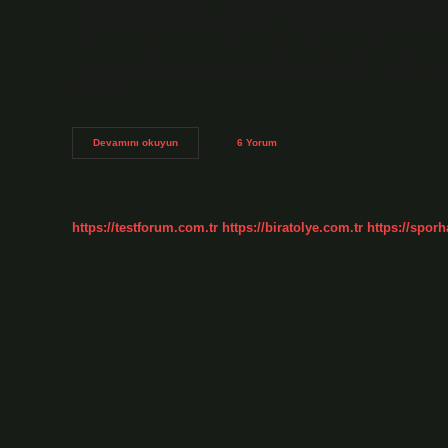
hangi savaşta kuruldu? Osmanlı İmparatorluğu ilk olarak Kır
telgraf hızla ülke geneline yayıldı. Skopje Sancağı’ndaki ilk t
sürede Skopje ve çevresine yayıldı. Osmanlı’da ilk telgraf 
aracılığıyla ulaştı ve şaşkın yanıt Sultan’a iletildi. Morse,
patentle…
Osmanlıda
Devamını okuyun
6 Yorum
Ilk
Telefon
Hattı
Hangi
Padişah
https://testforum.com.tr
https://biratolye.com.tr
https://sporh