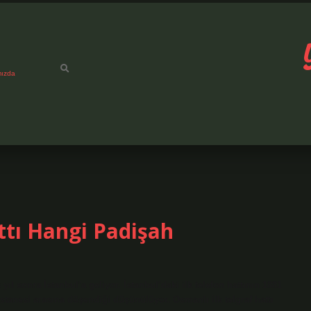
mızda
ttı Hangi Padişah
yıl sonra İstanbul’a geliyor. İstanbul’daki ilk telefon hattının 1881
stanesi arasına döşendiği düşünülüyor. Osmanlı ilk telgraf hattı