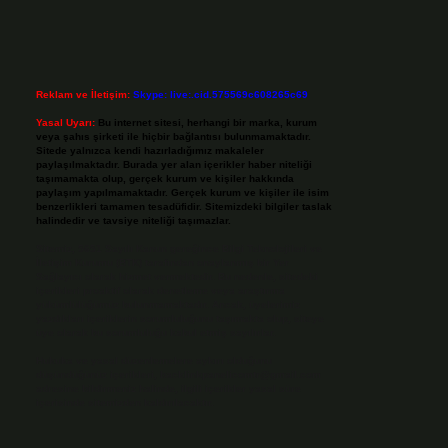
Reklam ve İletişim:
Skype: live:.cid.575569c608265c69
Yasal Uyarı:
Bu internet sitesi, herhangi bir marka, kurum
veya şahıs şirketi ile hiçbir bağlantısı bulunmamaktadır.
Sitede yalnızca kendi hazırladığımız makaleler
paylaşılmaktadır. Burada yer alan içerikler haber niteliği
taşımamakta olup, gerçek kurum ve kişiler hakkında
paylaşım yapılmamaktadır. Gerçek kurum ve kişiler ile isim
benzerlikleri tamamen tesadüfidir. Sitemizdeki bilgiler taslak
halindedir ve tavsiye niteliği taşımazlar.
Sitemiz, 5651 Sayılı Kanun gereğince Bilgi Teknolojileri ve
İletişim Kurumu (BTK) tarafından onaylanmış bir Yer
Sağlayıcı olarak hizmet vermektedir. Bu nedenle, sitedeki
içerikleri proaktif olarak denetleme veya araştırma
yükümlülüğümüz bulunmamaktadır. Ancak, üyelerimiz
yazdıkları içeriklerin sorumluluğunu taşımakta olup, siteye
üye olarak bu sorumluluğu kabul etmiş sayılırlar.
Hukuka ve yasal düzenlemelere aykırı olduğunu
düşündüğünüz içerikleri,
backlinkpanelicomtr@gmail.com
adresine bildirmeniz halinde, ilgili içerikler yasal süre
içerisinde sitemizden kaldırılacaktır.