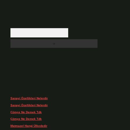
Arama
Son yorumlar
Sanayi Özellikleri Nelerdir
için
admin
Sanayi Özellikleri Nelerdir
için
Ağa
Çömçe Ne Demek Tdk
için
admin
Çömçe Ne Demek Tdk
için
Filiz
Matmazel Hangi Ülkededir
için
admin