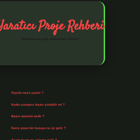
Yaratıcı Proje Rehberi
Hayalleri gerçeğe dönüştüren fikirler!
Sidebar
ilbet mobil giriş
ilbet giriş
piabella giriş adresi
https://www.bet
Son Yazılar
Suyolu nasıl yazılır ?
Ağustos 8, 2026
Kadın çorapsız dışarı çıkabilir mi ?
Ağustos 7, 2026
Başın atasözü nedir ?
Ağustos 6, 2026
Karnı şişen bir kuzuya ne iyi gelir ?
Ağustos 5, 2026
Avam lisanı ne anlama gelir ?