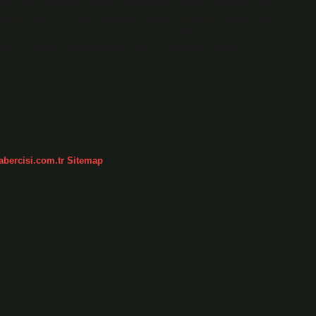
ım Savaşı sırasında telgrafı kullanmaya başladı. Savaştan sonra
elgraf hatları 1862’de inşa edildi. Halkın yardımıyla telgraf kısa
denemesi hangi padişah döneminde oldu? Sözleri Varna’ya verici
 elmas bir madalya ve Abdulmecid Han’ın imzasını taşıyan bir
abercisi.com.tr
Sitemap