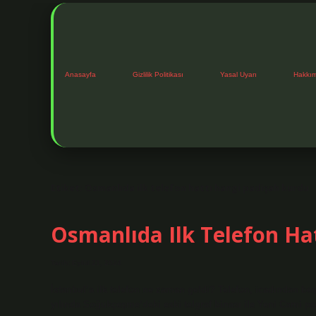
Anasayfa
Gizlilik Politikası
Yasal Uyarı
Hakkı
Etiket:
Osmanlıda ilk telefon hattı hangi padişah kurdu
Osmanlıda Ilk Telefon Ha
Tarih: Eylül 21, 2024
İstanbul’a ilk telefon ne zaman geldi? Telefon, icadından beş 
yılında Soğukçeşme’deki eski telgraf binası ile Yeni Cami po