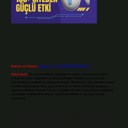
Reklam ve İletişim:
Skype: live:.cid.575569c608265c69
Yasal Uyarı:
Bu internet sitesi, herhangi bir marka, kurum veya şahıs
şirketi ile hiçbir bağlantısı bulunmamaktadır. Sitede yalnızca kendi
hazırladığımız makaleler paylaşılmaktadır. Burada yer alan içerikler haber
niteliği taşımamakta olup, gerçek kurum ve kişiler hakkında paylaşım
yapılmamaktadır. Gerçek kurum ve kişiler ile isim benzerlikleri tamamen
tesadüfidir. Sitemizdeki bilgiler taslak halindedir ve tavsiye niteliği
taşımazlar.
Sitemiz, 5651 Sayılı Kanun gereğince Bilgi Teknolojileri ve İletişim Kurumu
(BTK) tarafından onaylanmış bir Yer Sağlayıcı olarak hizmet vermektedir. Bu
nedenle, sitedeki içerikleri proaktif olarak denetleme veya araştırma
yükümlülüğümüz bulunmamaktadır. Ancak, üyelerimiz yazdıkları içeriklerin
sorumluluğunu taşımakta olup, siteye üye olarak bu sorumluluğu kabul
etmiş sayılırlar.