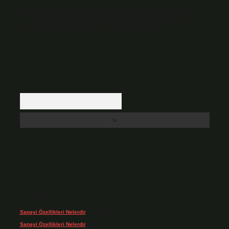
Hukuka ve yasal düzenlemelere aykırı olduğunu düşündüğünüz içerikleri,
backlinkpanelicomtr@gmail.com
adresine bildirmeniz halinde, ilgili
içerikler yasal süre içerisinde sitemizden kaldırılacaktır.
Arama
Son yorumlar
Sanayi Özellikleri Nelerdir
için
admin
Sanayi Özellikleri Nelerdir
için
Ağa