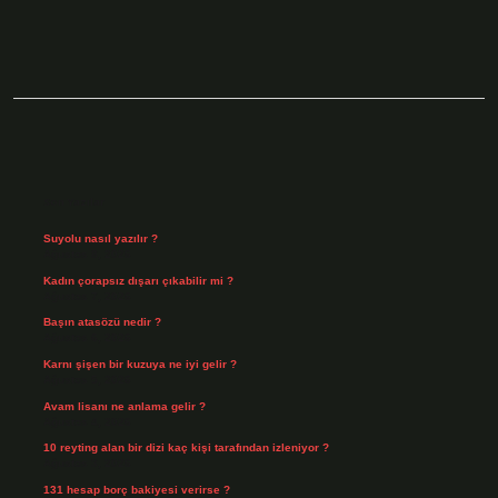
Sidebar
Son Yazılar
Suyolu nasıl yazılır ?
Ağustos 8, 2026
Kadın çorapsız dışarı çıkabilir mi ?
Ağustos 7, 2026
Başın atasözü nedir ?
Ağustos 6, 2026
Karnı şişen bir kuzuya ne iyi gelir ?
Ağustos 5, 2026
Avam lisanı ne anlama gelir ?
Ağustos 4, 2026
10 reyting alan bir dizi kaç kişi tarafından izleniyor ?
Ağustos 3, 2026
131 hesap borç bakiyesi verirse ?