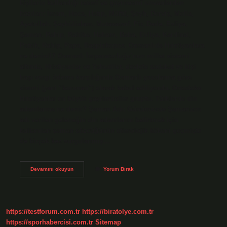
kişilerin kullandığı resmî ve gayrıresmî unvanlardan
bazıları: İmam, Hoca, Hatip, Müftü, Şeyh, Derviş, Molla,
Ayetullah, Şeyhülislam, Mutasavvıf, Pir, Dede, Evliya,
Şaman, Rahip, Rahibe, Haham, Baba, Evliya, Kardinal,
Patrik, Rahip, Papa, Başpiskopos. Osmanlıda Hristiyanlara
ne denirdi? Osmanlı İmparatorluğu’nun millet sistemi
altında, Hristiyanlar ve Yahudiler, devlete sadakat ve kişi
başı vergi ödeme karşılığında Osmanlı yasalarına göre
zimmi (yani “korunan”) olarak kabul ediliyordu. Ortodoks
Hristiyanlar en büyük gayrimüslim gruptu. Türklerde din
adamlarına ne denir? Şaman Adı: Günümüzde Şamanizm
adı verilen geleneğin din adamlarını belirtmek için
kullanılan şaman sözcüğünün etimolojik kökeni geçmişte
de birçok kez vurgulanmış…
Osmanlıda
Devamını okuyun
Yorum Bırak
Din
Adamlarına
Ne
Denir
https://testforum.com.tr
https://biratolye.com.tr
https://sporhabercisi.com.tr
Sitemap