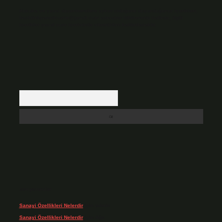
Hukuka ve yasal düzenlemelere aykırı olduğunu düşündüğünüz içerikleri,
backlinkpanelicomtr@gmail.com
adresine bildirmeniz halinde, ilgili
içerikler yasal süre içerisinde sitemizden kaldırılacaktır.
Arama
Son yorumlar
Sanayi Özellikleri Nelerdir
için
admin
Sanayi Özellikleri Nelerdir
için
Ağa