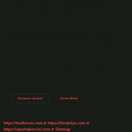
ahiraya olan inanca göre, denge, dünyadaki insanların
davranışlarına ilişkin rapordan sonra herkesin iyi ve kötü
davranışının tartıldığı ilahi adaletin ilahi seviyesidir.
Mukataa nedir tarihte? Maliye Bakanlığı’ndan gelir
kaynaklarından biridir. Bir devlet ülkesinin kira veya geçici
bir transferi veya bir miras (gelir) bir fiyata. Devlete gelir
getiren kaynakları kiralayanlara “multazim” denir. Resm-i
miri ne demek? Osmanlı İmparatorluğu’nda Mîrî toprak
sisteminin kullanıldığı bölgelerde, çifte iki katına çıkarılmış
ülkenin belirli bir boyutunu kurtaran Rayyyyan tarafından
ödenen görüntüye çift resim denir. Osmanlı’da ticareti
kimler yapardı? Osmanlı İmparatorluğu’nda hareket eden
satıcı beş ana gruptan oluşuyordu: “Müslüman”, “Zimmî”,
“Stil”…
Mizan
Devamını okuyun
Yorum Bırak
I
Harir
Ne
Demek
https://testforum.com.tr
https://biratolye.com.tr
https://sporhabercisi.com.tr
Sitemap