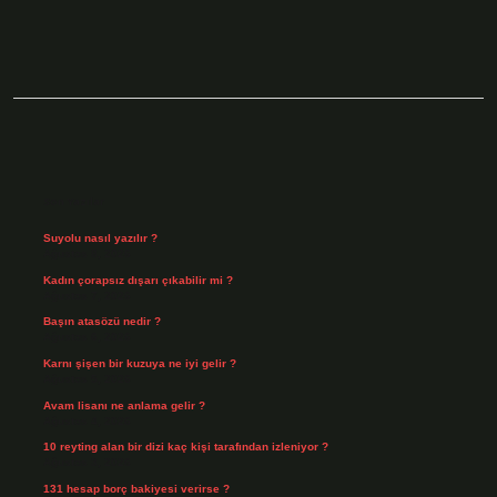
Sidebar
Son Yazılar
Suyolu nasıl yazılır ?
Ağustos 8, 2026
Kadın çorapsız dışarı çıkabilir mi ?
Ağustos 7, 2026
Başın atasözü nedir ?
Ağustos 6, 2026
Karnı şişen bir kuzuya ne iyi gelir ?
Ağustos 5, 2026
Avam lisanı ne anlama gelir ?
Ağustos 4, 2026
10 reyting alan bir dizi kaç kişi tarafından izleniyor ?
Ağustos 3, 2026
131 hesap borç bakiyesi verirse ?