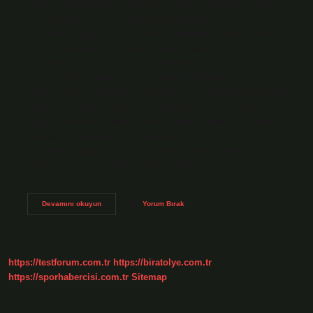
merkezi (açıortayların kesişimi) İç teğet çemberin merkezi
(iç açıortayların kesişimi)Merkez (geometri) –
VikipediVikipedi › Wiki › Merkez_(geometri)Vikipedi › Wiki ›
Merkez_(geometri) Açıortaylar nasıl kesişir? Bir üçgenin iç
açıortayları her zaman tek bir noktada ve üçgenin içinde
kesişir. İki açıortayın kesişim noktası biliniyorsa, üçüncü
açıortay da bu noktadan geçmelidir. Bu nokta aynı zamanda
üçgenin iç teğet çemberinin merkezidir – ..tr › ucgen › .tr ›
ucgen › Bisector Kenarortayların kesim noktası ne demek?
Medyan, bir kenarın orta noktasını bir üçgenin karşı
köşesine bağlayan doğru parçasıdır. Medyanların kesiştiği
noktaya o üçgenin ağırlık merkezi denir ve…
Açıortayların
Devamını okuyun
Yorum Bırak
Kesim
Noktası
Nedir
https://testforum.com.tr
https://biratolye.com.tr
https://sporhabercisi.com.tr
Sitemap