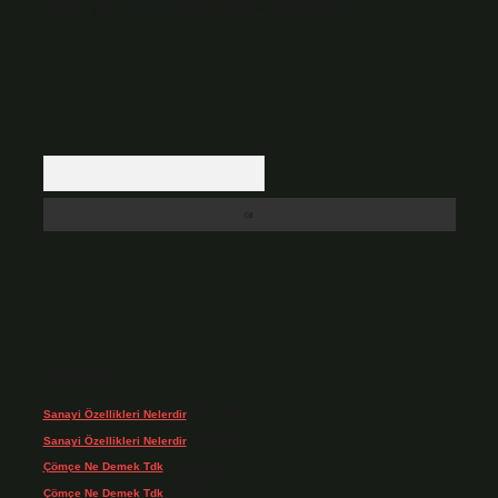
içerikler yasal süre içerisinde sitemizden kaldırılacaktır.
Arama
Son yorumlar
Sanayi Özellikleri Nelerdir
için
admin
Sanayi Özellikleri Nelerdir
için
Ağa
Çömçe Ne Demek Tdk
için
admin
Çömçe Ne Demek Tdk
için
Filiz