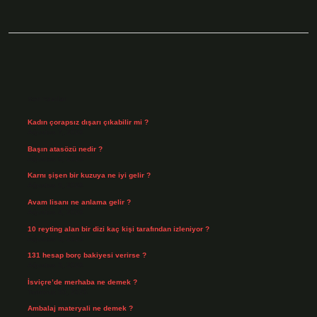
Sidebar
Son Yazılar
Kadın çorapsız dışarı çıkabilir mi ?
Ağustos 7, 2026
Başın atasözü nedir ?
Ağustos 6, 2026
Karnı şişen bir kuzuya ne iyi gelir ?
Ağustos 5, 2026
Avam lisanı ne anlama gelir ?
Ağustos 4, 2026
10 reyting alan bir dizi kaç kişi tarafından izleniyor ?
Ağustos 3, 2026
131 hesap borç bakiyesi verirse ?
Ağustos 3, 2026
İsviçre’de merhaba ne demek ?
Temmuz 30, 2026
Ambalaj materyali ne demek ?