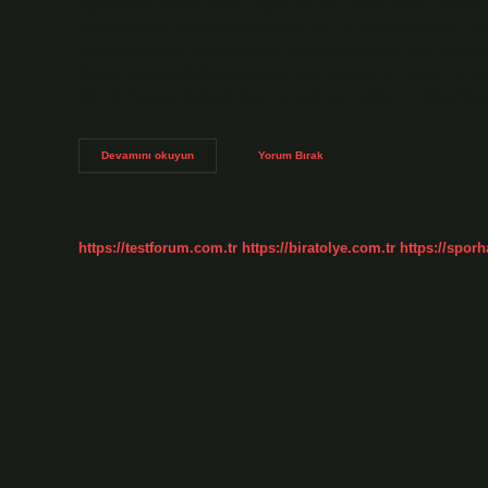
Beyaz lake mutfak dolabı neyle silinir? Beyaz boyalı mutfak 
yumuşak bez (tercihen mikrofiber) ve ılık su kullanmaktır. L
temizlemek için kullandığımız spreyden birazını temizleme s
Sararmış beyaz lake mobilyalar nasıl parlatılır? Bulaşık makin
için bir kasede bulaşık deterjanı tabletini eritin. … Mikrofib
Parlak
Devamını okuyun
Yorum Bırak
Lake
Mutfak
Dolapları
Nasıl
Temizlenir
https://testforum.com.tr
https://biratolye.com.tr
https://sporh