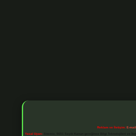
Reklam ve İletişim:
E-mai
Yasal Uyarı:
Sitemiz, 5651 Sayılı Kanun gereğince Bilgi Teknolojileri ve İl