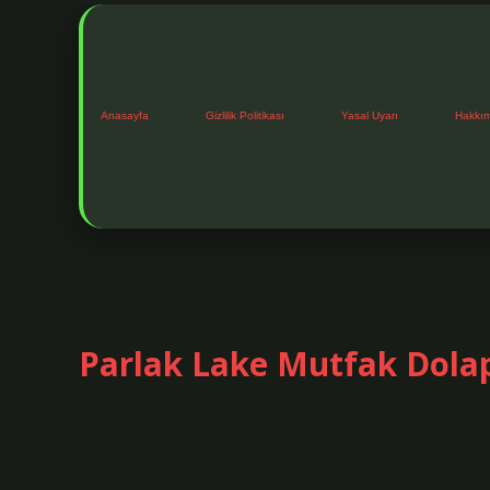
Anasayfa
Gizlilik Politikası
Yasal Uyarı
Hakkı
Etiket:
Parlak mutfak dolapları neyle silinir
Parlak Lake Mutfak Dolap
Tarih: Ekim 16, 2024
Parlak mutfak dolapları neyle silinir? Parıldayan beyaz mutfa
kullanabilirsiniz. Karbonat ve elma sirkesi kullanabilirsiniz. 