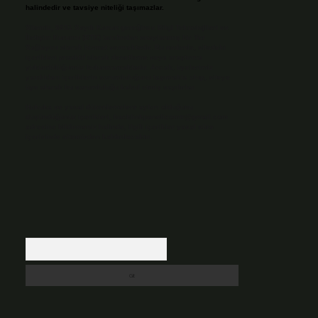
halindedir ve tavsiye niteliği taşımazlar.
Sitemiz, 5651 Sayılı Kanun gereğince Bilgi Teknolojileri ve
İletişim Kurumu (BTK) tarafından onaylanmış bir Yer
Sağlayıcı olarak hizmet vermektedir. Bu nedenle, sitedeki
içerikleri proaktif olarak denetleme veya araştırma
yükümlülüğümüz bulunmamaktadır. Ancak, üyelerimiz
yazdıkları içeriklerin sorumluluğunu taşımakta olup, siteye
üye olarak bu sorumluluğu kabul etmiş sayılırlar.
Hukuka ve yasal düzenlemelere aykırı olduğunu
düşündüğünüz içerikleri,
backlinkpanelicomtr@gmail.com
adresine bildirmeniz halinde, ilgili içerikler yasal süre
içerisinde sitemizden kaldırılacaktır.
Arama