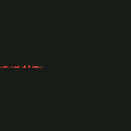
dolaplarını temizlemek için en sağlıklı temizleme yöntemi iki
ekeler nemli bir bezle çıkarılamayacak kadar inatçıysa, cam
uyuna ekleyebiliriz. Sararmış lake mobilyalar nasıl temizlenir?
esi tabletlerini ılık suda eritin. Beyaz lake dolapları temizlemek
er…
abercisi.com.tr
Sitemap