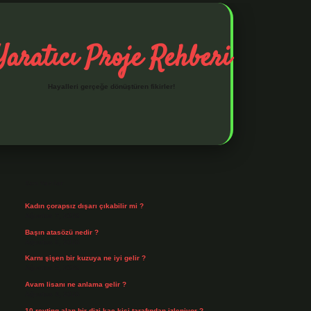
Yaratıcı Proje Rehberi
Hayalleri gerçeğe dönüştüren fikirler!
Sidebar
ilbet mobil giriş
ilbet giriş
piabella giriş adresi
https://www.be
Son Yazılar
Kadın çorapsız dışarı çıkabilir mi ?
Ağustos 7, 2026
Başın atasözü nedir ?
Ağustos 6, 2026
Karnı şişen bir kuzuya ne iyi gelir ?
Ağustos 5, 2026
Avam lisanı ne anlama gelir ?
Ağustos 4, 2026
10 reyting alan bir dizi kaç kişi tarafından izleniyor ?