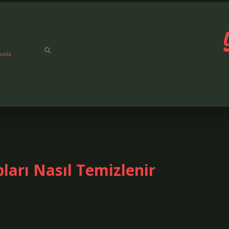
mızda
ları Nasıl Temizlenir
k dolaplarını temizlemek için bulaşık deterjanı ve sirke
• Sabun kullanabilirsiniz. • Dolap kapağı cilası kullanabilirsiniz.