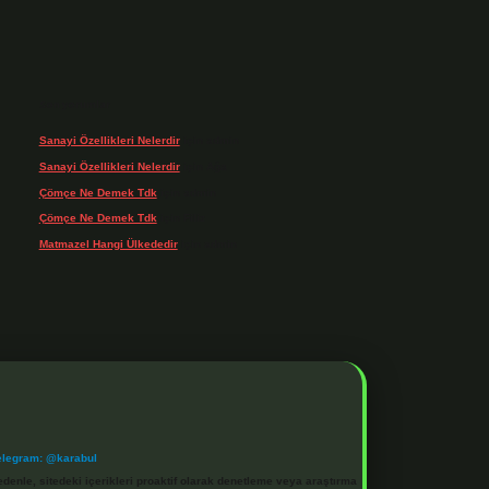
Son yorumlar
Sanayi Özellikleri Nelerdir
için
admin
Sanayi Özellikleri Nelerdir
için
Ağa
Çömçe Ne Demek Tdk
için
admin
Çömçe Ne Demek Tdk
için
Filiz
Matmazel Hangi Ülkededir
için
admin
elegram: @karabul
denle, sitedeki içerikleri proaktif olarak denetleme veya araştırma