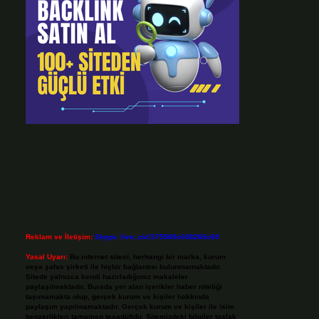
Reklam ve İletişim:
Skype: live:.cid.575569c608265c69
Yasal Uyarı:
Bu internet sitesi, herhangi bir marka, kurum
veya şahıs şirketi ile hiçbir bağlantısı bulunmamaktadır.
Sitede yalnızca kendi hazırladığımız makaleler
paylaşılmaktadır. Burada yer alan içerikler haber niteliği
taşımamakta olup, gerçek kurum ve kişiler hakkında
paylaşım yapılmamaktadır. Gerçek kurum ve kişiler ile isim
benzerlikleri tamamen tesadüfidir. Sitemizdeki bilgiler taslak