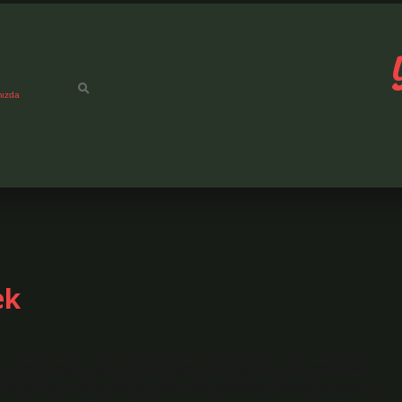
mızda
ek
len basit yaşam veya minimal yaşam; Bulduğunuz şeye sahipseniz,
la ihtiyaç duyulan her şeyi kaldırarak gerçekten değerli olursunuz.