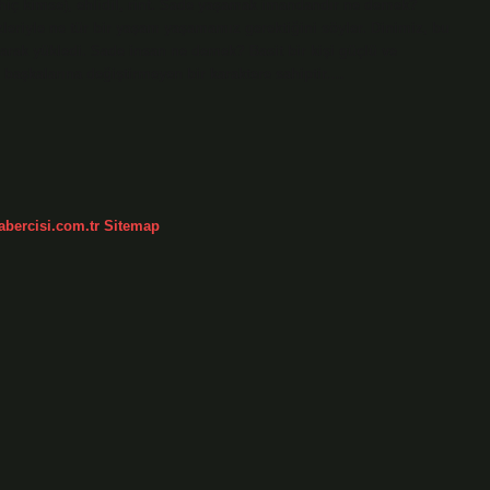
(hiç kimse), ehlidil, rint. Sade yaşamak imandandır ne demek?
leriyle ne tür bir yaşam yaşamamız gerektiğini söyler. Dinimiz, bu
arak yükledi. Sade insan ne demek? Basit bir kişi güçlü ve
ı başkalarına değiştirmeyen bir karaktere sahiptir.…
abercisi.com.tr
Sitemap