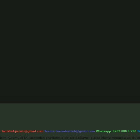
l:
backlinkpaneli@gmail.com
Teams:
forumhizmeti@gmail.com
Whatsapp: 0262 606 0 726
T
etişim Kurumu (BTK) tarafından onaylanmış bir Yer Sağlayıcı olarak hizmet vermektedir. Bu ne