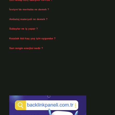
Ağustos 3, 2026
İsviçre’de merhaba ne demek ?
Temmuz 30, 2026
Ambalaj materyali ne demek ?
Temmuz 29, 2026
Subaylar ne iş yapar ?
Temmuz 28, 2026
Kozalak özü kaç yaş için uygundur ?
Temmuz 26, 2026
Sarı rengin enerjisi nedir ?
Temmuz 25, 2026