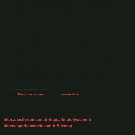
içerken tükettiğiniz kaloriler çok düşüktür, bu nedenle
sağlık nedenleriyle düzenli miktarlarda içilmesi önerilir. Bir
bardak pancar suyunda kaç kalori olduğunu merak
ediyorsanız; İşte pancar suyunun kalori miktarı: 1 bardak
pancar suyunda kaç kalori var: 10 kalori. 300 ml şalgam
suyu kaç kaloridir? Doğanay Pancar Suyu Baharatlı 300
mlBesinler100
gr/mlEnerji(kcal)3.00Enerji(kj)12.60Yağ(g)0.10Doymuş
Yağ(g)0.106 satır daha Diyette şalgam suyu içilir mi? Kilo
vermeye yardımcı olur. Pancar kilo vermeye çalışan kişiler
için destekleyici bir besin olarak tercih edilir. Yüksek lif
içeriği ve düşük kalorisi kilo vermeye yardımcı olur. Lif,
uzun süreli tokluk hissi sağlayarak yeme isteğini…
200
Devamını okuyun
Yorum Bırak
Ml
Şalgam
Suyu
Kaç
Kalori
https://testforum.com.tr
https://biratolye.com.tr
https://sporhabercisi.com.tr
Sitemap