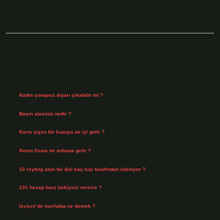
Sidebar
Son Yazılar
Kadın çorapsız dışarı çıkabilir mi ?
Ağustos 7, 2026
Başın atasözü nedir ?
Ağustos 6, 2026
Karnı şişen bir kuzuya ne iyi gelir ?
Ağustos 5, 2026
Avam lisanı ne anlama gelir ?
Ağustos 4, 2026
10 reyting alan bir dizi kaç kişi tarafından izleniyor ?
Ağustos 3, 2026
131 hesap borç bakiyesi verirse ?
Ağustos 3, 2026
İsviçre’de merhaba ne demek ?
Temmuz 30, 2026