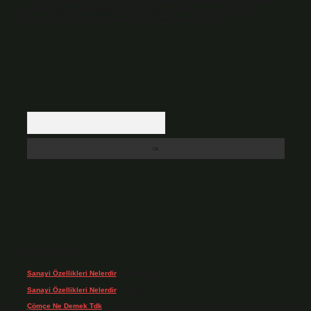
Hukuka ve yasal düzenlemelere aykırı olduğunu düşündüğünüz içerikleri,
backlinkpanelicomtr@gmail.com
adresine bildirmeniz halinde, ilgili
içerikler yasal süre içerisinde sitemizden kaldırılacaktır.
Arama
Son yorumlar
Sanayi Özellikleri Nelerdir
için
admin
Sanayi Özellikleri Nelerdir
için
Ağa
Çömçe Ne Demek Tdk
için
admin