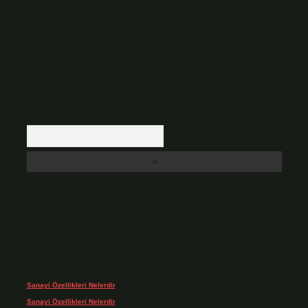
Hukuka ve yasal düzenlemelere aykırı olduğunu düşündüğünüz içerikleri,
backlinkpanelicomtr@gmail.com
adresine bildirmeniz halinde, ilgili
içerikler yasal süre içerisinde sitemizden kaldırılacaktır.
Arama
Son yorumlar
Sanayi Özellikleri Nelerdir
için
admin
Sanayi Özellikleri Nelerdir
için
Ağa