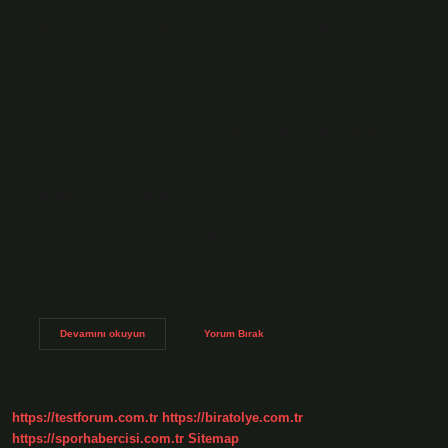
onam, kişinin birçok farklı seçenek arasından kendisi için
en uygun olan yöntemi seçmesi ve doktorla işbirliği
yapması yönünde mantıksal bir karar verdiği bir bilgi
alışverişi sürecidir. Bilgilendirilmiş onam formunda neler
yer alır? Bilgilendirilmiş gönüllü onam. Sayın Bay/Bayan.
(gönüllü adayı/gönüllü adayının yasal temsilcisi); Siz. …
Araştırma sizin için hangi riskleri ve sakıncaları içerebilir?
Araştırmanın toplum ve sizin için olası faydaları,
araştırmaya katılırken/araştırmadan ayrılırken haklarınız ve
araştırmacının haklarının korunması. Güvenlik.
Bilgilendirilmiş onam ne zaman alınır? Acil durumlar
haricinde, işlemden en az 24 saat önce bilgilendirilmiş
onam alınmalıdır. Yetkilendirmeler tarih ve saatleri
içermelidir. 5. Onay formları yazdırılmamalı…
Bilgilendirilmiş
Devamını okuyun
Yorum Bırak
Olan
Nedir
https://testforum.com.tr
https://biratolye.com.tr
https://sporhabercisi.com.tr
Sitemap