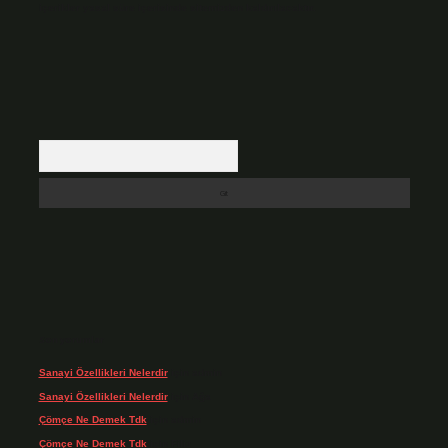
içerikler yasal süre içerisinde sitemizden kaldırılacaktır.
Arama
Son yorumlar
Sanayi Özellikleri Nelerdir
için
admin
Sanayi Özellikleri Nelerdir
için
Ağa
Çömçe Ne Demek Tdk
için
admin
Çömçe Ne Demek Tdk
için
Filiz