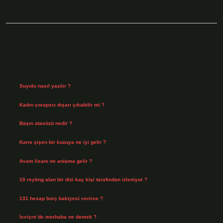
Sidebar
Son Yazılar
Suyolu nasıl yazılır ?
Ağustos 8, 2026
Kadın çorapsız dışarı çıkabilir mi ?
Ağustos 7, 2026
Başın atasözü nedir ?
Ağustos 6, 2026
Karnı şişen bir kuzuya ne iyi gelir ?
Ağustos 5, 2026
Avam lisanı ne anlama gelir ?
Ağustos 4, 2026
10 reyting alan bir dizi kaç kişi tarafından izleniyor ?
Ağustos 3, 2026
131 hesap borç bakiyesi verirse ?
Ağustos 3, 2026
İsviçre’de merhaba ne demek ?