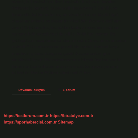
süresi, b. hareket hızı (her hareketin hızı) ve c. hareket
frekansıdır (tempo). Sürat nedir kaça ayrılır? Günlük ve
kinematik kullanımda hız, bir cismin hızının büyüklüğü
olarak tanımlanır ve skaler bir niceliktir. (Konum değişim
oranı) Ortalama hız, kat edilen toplam mesafenin toplam
zamana bölünmesiyle elde edilir. Anlık hız, zaman 0’a
yaklaştıkça hesaplanan ortalama hızdır. Sürat antrenmanları
nelerdir? Hız antrenmanı genellikle sprint, interval koşu,
merdiven çıkma, denge ve çeviklik egzersizleri gibi
aktiviteleri içerir. Hız antrenmanının birçok faydası vardır.
Birincisi, kas kütlesini artırır ve vücut kompozisyonunu
iyileştirir. Beden Eğitimi sürat nedir? Hız,…
Sürat
Devamını okuyun
6 Yorum
Türleri
Nelerdir
https://testforum.com.tr
https://biratolye.com.tr
https://sporhabercisi.com.tr
Sitemap