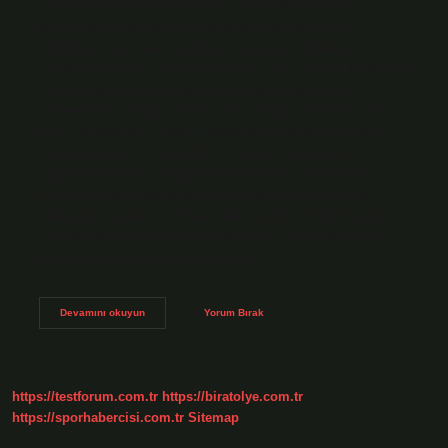
Türkler ve Azerbaycanlılar gibi çeşitli İslam halkları
tarafından kullanılan bir Arapça isimdir. İsim, diğer
anlamların yanı sıra “çalışkan kişi, yapan, çabalayan”
olarak yorumlanır. Amil veya Aamil (عَامِل, ʻĀmil), Türkler ve
Azerbaycanlılar gibi çeşitli İslam halkları tarafından
kullanılan bir Arapça isimdir. İsim, diğer anlamların yanı
sıra “çalışkan kişi, yapan, çabalayan” olarak yorumlanır.
Osmanlıca amil ne demek? 1. Fiil eden, icra eden,
uygulayan kimse: “Bilgiyle hareket eden.” Hiçbir dinin
emirlerine bağlı kalmadan, hiçbir doğruluk kuralından
haberdar olmadan… (Ahmet Hâşim). Eski Türklerde amil ne
demek? Müslüman Türk devletlerinde, “Amil” kelimesi
genellikle mali meselelerle ilgilenen…
Amil
Devamını okuyun
Yorum Bırak
Hangi
Dil
https://testforum.com.tr
https://biratolye.com.tr
https://sporhabercisi.com.tr
Sitemap