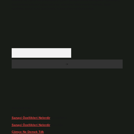
Hukuka ve yasal düzenlemelere aykırı olduğunu düşündüğünüz içerikleri,
backlinkpanelicomtr@gmail.com
adresine bildirmeniz halinde, ilgili
içerikler yasal süre içerisinde sitemizden kaldırılacaktır.
Arama
Son yorumlar
Sanayi Özellikleri Nelerdir
için
admin
Sanayi Özellikleri Nelerdir
için
Ağa
Çömçe Ne Demek Tdk
için
admin