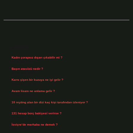
Sidebar
Son Yazılar
Kadın çorapsız dışarı çıkabilir mi ?
Ağustos 7, 2026
Başın atasözü nedir ?
Ağustos 6, 2026
Karnı şişen bir kuzuya ne iyi gelir ?
Ağustos 5, 2026
Avam lisanı ne anlama gelir ?
Ağustos 4, 2026
10 reyting alan bir dizi kaç kişi tarafından izleniyor ?
Ağustos 3, 2026
131 hesap borç bakiyesi verirse ?
Ağustos 3, 2026
İsviçre’de merhaba ne demek ?
Temmuz 30, 2026