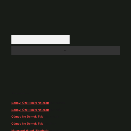
Arama
Son yorumlar
Sanayi Özellikleri Nelerdir
için
admin
Sanayi Özellikleri Nelerdir
için
Ağa
Çömçe Ne Demek Tdk
için
admin
Çömçe Ne Demek Tdk
için
Filiz
Matmazel Hangi Ülkededir
için
admin