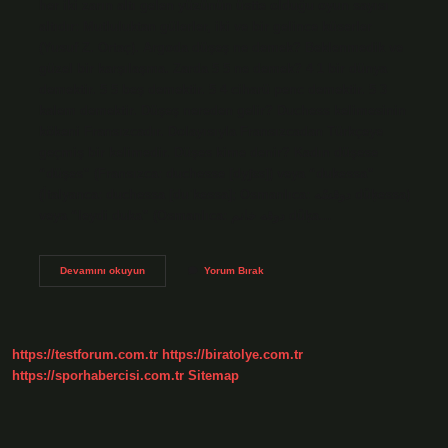
her iki zarın altı gelen yüzünün üstte olduğu oyun sayısı
altıdır: Mutluluktan gülerler, iki ve bir gelince küserler
(Yusuf Z. Ortaç). Argoda düşeş ne demek? Beklenmedik ve
güzel bir karşılaşma. Zarda 5 5 ne demek? 4 1 bir dünya
demektir. 5 5 beş demektir. 5 4 ciharü penc demektir. 5 3
kalem demektir. Düşeş nereden gelir? Duchess kelimesinin
kökeni Fransızcadır. Dolayısıyla Fransızcadan Türkçeye
geçmiş bir kelimedir. Düşes kime denir? Kadın düşese
“düşes” (Fransızca: duchesse [dyʃɛs]) veya “dukessa”
(İtalyanca: duchessa [duˈkessa]; Osmanlıca: دوقسّه dûḳessa)
veya “leydi duka” (Osmanlıca: دوقه خانم dûḳa…
Zarda
Devamını okuyun
Yorum Bırak
Düşeş
Nedir
https://testforum.com.tr
https://biratolye.com.tr
https://sporhabercisi.com.tr
Sitemap