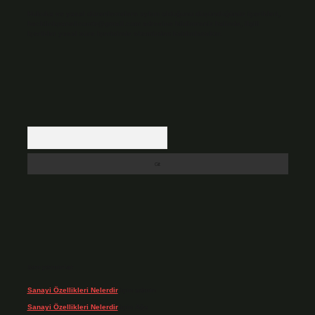
Hukuka ve yasal düzenlemelere aykırı olduğunu düşündüğünüz içerikleri,
backlinkpanelicomtr@gmail.com
adresine bildirmeniz halinde, ilgili
içerikler yasal süre içerisinde sitemizden kaldırılacaktır.
Arama
Son yorumlar
Sanayi Özellikleri Nelerdir
için
admin
Sanayi Özellikleri Nelerdir
için
Ağa