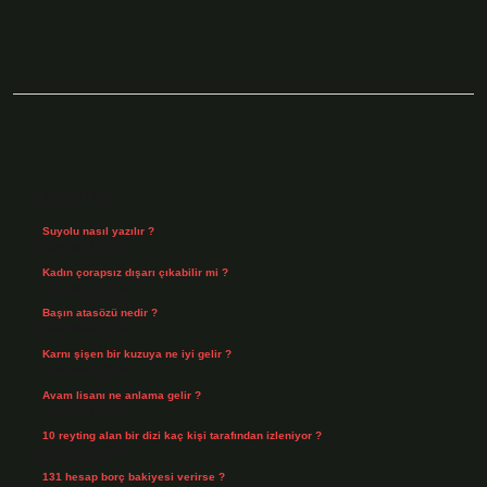
Mi
Sidebar
Son Yazılar
Suyolu nasıl yazılır ?
Ağustos 8, 2026
Kadın çorapsız dışarı çıkabilir mi ?
Ağustos 7, 2026
Başın atasözü nedir ?
Ağustos 6, 2026
Karnı şişen bir kuzuya ne iyi gelir ?
Ağustos 5, 2026
Avam lisanı ne anlama gelir ?
Ağustos 4, 2026
10 reyting alan bir dizi kaç kişi tarafından izleniyor ?
Ağustos 3, 2026
131 hesap borç bakiyesi verirse ?