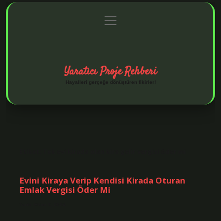
menüyü
Anasayfa
Gizlilik Politikası
Yasal Uyarı
aç
Hakkımızda
Yaratıcı Proje Rehberi
Hayalleri gerçeğe dönüştüren fikirler!
Etiket:
Tek evi kirada olan kira gelir vergisi öder mi
Evini Kiraya Verip Kendisi Kirada Oturan
Emlak Vergisi Öder Mi
Tarih: Ekim 3, 2024