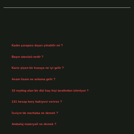
Sidebar
Son Yazılar
Kadın çorapsız dışarı çıkabilir mi ?
Ağustos 7, 2026
Başın atasözü nedir ?
Ağustos 6, 2026
Karnı şişen bir kuzuya ne iyi gelir ?
Ağustos 5, 2026
Avam lisanı ne anlama gelir ?
Ağustos 4, 2026
10 reyting alan bir dizi kaç kişi tarafından izleniyor ?
Ağustos 3, 2026
131 hesap borç bakiyesi verirse ?
Ağustos 3, 2026
İsviçre’de merhaba ne demek ?
Temmuz 30, 2026
Ambalaj materyali ne demek ?
Temmuz 29, 2026