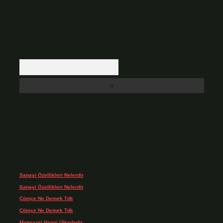
Arama
Son yorumlar
Sanayi Özellikleri Nelerdir
için
admin
Sanayi Özellikleri Nelerdir
için
Ağa
Çömçe Ne Demek Tdk
için
admin
Çömçe Ne Demek Tdk
için
Filiz
Matmazel Hangi Ülkededir
için
admin