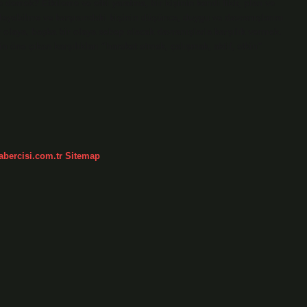
 demek? Etkileme ve etki yaratma, bir kişinin kendi fikir, plan ve
lirleyebilme ve karşısındaki kişinin düşünce, duygu ve davranışlarını
olaya, başka bir olaya sebep olacak davranışlarla karşılık vermek.
 öne çıkan karşılıkları “hareket etmek, çalışmak, aktif, etkin”
abercisi.com.tr
Sitemap