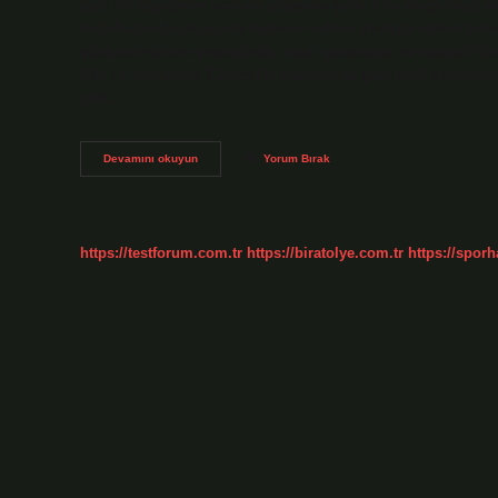
yani bir değişimin sonucu anlamına gelir. Etki oluşturmak ne
hedefleri doğrultusunda ilişkinin şeklini stratejik olarak be
yönlendirebilme yeteneğidir. Tepki göstermek ne demek? Bir 
Etki ne demektir? Türkçe Dil Kurumu’na göre aktif kelimesinin
gibi…
Etki
Devamını okuyun
Yorum Bırak
Göstermek
Ne
Demek
https://testforum.com.tr
https://biratolye.com.tr
https://sporh