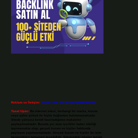
Reklam ve İletişim:
Skype: live:.cid.575569c608265c69
Yasal Uyarı:
Bu internet sitesi, herhangi bir marka, kurum
veya şahıs şirketi ile hiçbir bağlantısı bulunmamaktadır.
Sitede yalnızca kendi hazırladığımız makaleler
paylaşılmaktadır. Burada yer alan içerikler haber niteliği
taşımamakta olup, gerçek kurum ve kişiler hakkında
paylaşım yapılmamaktadır. Gerçek kurum ve kişiler ile isim
benzerlikleri tamamen tesadüfidir. Sitemizdeki bilgiler taslak