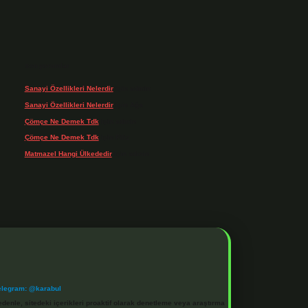
Son yorumlar
Sanayi Özellikleri Nelerdir
için
admin
Sanayi Özellikleri Nelerdir
için
Ağa
Çömçe Ne Demek Tdk
için
admin
Çömçe Ne Demek Tdk
için
Filiz
Matmazel Hangi Ülkededir
için
admin
elegram: @karabul
denle, sitedeki içerikleri proaktif olarak denetleme veya araştırma