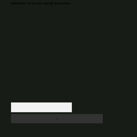
halindedir ve tavsiye niteliği taşımazlar.
Sitemiz, 5651 Sayılı Kanun gereğince Bilgi Teknolojileri ve
İletişim Kurumu (BTK) tarafından onaylanmış bir Yer
Sağlayıcı olarak hizmet vermektedir. Bu nedenle, sitedeki
içerikleri proaktif olarak denetleme veya araştırma
yükümlülüğümüz bulunmamaktadır. Ancak, üyelerimiz
yazdıkları içeriklerin sorumluluğunu taşımakta olup, siteye
üye olarak bu sorumluluğu kabul etmiş sayılırlar.
Hukuka ve yasal düzenlemelere aykırı olduğunu
düşündüğünüz içerikleri,
backlinkpanelicomtr@gmail.com
adresine bildirmeniz halinde, ilgili içerikler yasal süre
içerisinde sitemizden kaldırılacaktır.
Arama