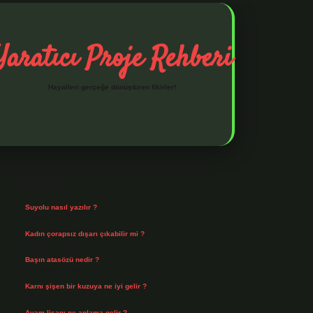
Yaratıcı Proje Rehberi
Hayalleri gerçeğe dönüştüren fikirler!
Sidebar
ilbet mobil giriş
ilbet giriş
piabella giriş adresi
https://www.be
Son Yazılar
Suyolu nasıl yazılır ?
Ağustos 8, 2026
Kadın çorapsız dışarı çıkabilir mi ?
Ağustos 7, 2026
Başın atasözü nedir ?
Ağustos 6, 2026
Karnı şişen bir kuzuya ne iyi gelir ?
Ağustos 5, 2026
Avam lisanı ne anlama gelir ?