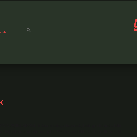
mızda
k
NIN AÇIKLAMASI: Etkisini ortaya koymak, belirgin kılmak. Etki
a değiştirmek anlamına gelir. Effect genellikle bir isimdir ve etki,