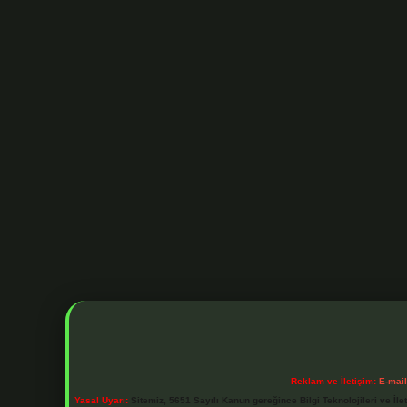
Reklam ve İletişim:
E-mai
Yasal Uyarı:
Sitemiz, 5651 Sayılı Kanun gereğince Bilgi Teknolojileri ve İl