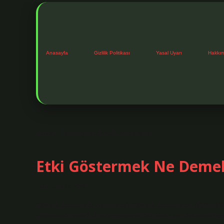
Anasayfa
Gizlilik Politikası
Yasal Uyarı
Hakkı
Etiket:
Tepki göstermek ne demek
Etki Göstermek Ne Deme
Tarih: Eylül 14, 2024
Etkisini göstermek ne demek? Etkisini göstermek. AÇIKLAMA
göstermek nedir? Affect genellikle bir fiildir ve etkilemek vey