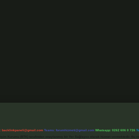
l:
backlinkpaneli@gmail.com
Teams:
forumhizmeti@gmail.com
Whatsapp: 0262 606 0 726
T
etişim Kurumu (BTK) tarafından onaylanmış bir Yer Sağlayıcı olarak hizmet vermektedir. Bu ne