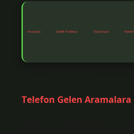
Anasayfa
Gizlilik Politikası
Yasal Uyarı
Hakkı
Etiket:
Türk Telekom Arama Engelleme şifresi nedir
Telefon Gelen Aramalara N
Tarih: Eylül 7, 2024
Tüm gelen aramaları nasıl engellerim? Telefonunuzun menüsün
*33*Şifre# tuşlayın ve EVET’e basın. Tüm giden uluslararası ç