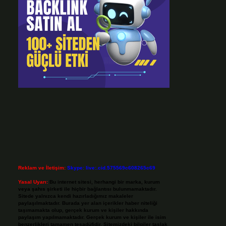
Reklam ve İletişim:
Skype: live:.cid.575569c608265c69
Yasal Uyarı:
Bu internet sitesi, herhangi bir marka, kurum
veya şahıs şirketi ile hiçbir bağlantısı bulunmamaktadır.
Sitede yalnızca kendi hazırladığımız makaleler
paylaşılmaktadır. Burada yer alan içerikler haber niteliği
taşımamakta olup, gerçek kurum ve kişiler hakkında
paylaşım yapılmamaktadır. Gerçek kurum ve kişiler ile isim
benzerlikleri tamamen tesadüfidir. Sitemizdeki bilgiler taslak