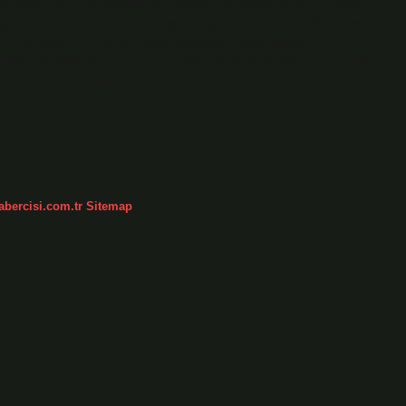
elefonunuzda veya tabletinizde Google uygulamasını açın. Ayarlar’ın
ştir’e dokunun. Aramayı özelleştir’i kapatın. Arama kısıtlama nasıl
elirle’ye dokunun. Telefon gelen aramalara neden kapanır?
ğini kontrol edin. Geçiyorsa, yakınlık sensörü devre dışıdır. Eller
 veya bir arama sırasında arama…
abercisi.com.tr
Sitemap