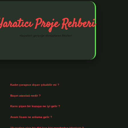
Yaratıcı Proje Rehberi
Hayalleri gerçeğe dönüştüren fikirler!
Sidebar
ilbet mobil giriş
ilbet giriş
piabella giriş adresi
https://www.be
Son Yazılar
Kadın çorapsız dışarı çıkabilir mi ?
Ağustos 7, 2026
Başın atasözü nedir ?
Ağustos 6, 2026
Karnı şişen bir kuzuya ne iyi gelir ?
Ağustos 5, 2026
Avam lisanı ne anlama gelir ?
Ağustos 4, 2026
10 reyting alan bir dizi kaç kişi tarafından izleniyor ?