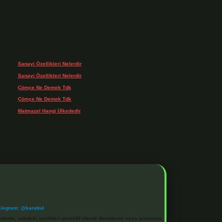
Son yorumlar
Sanayi Özellikleri Nelerdir
için
admin
Sanayi Özellikleri Nelerdir
için
Ağa
Çömçe Ne Demek Tdk
için
admin
Çömçe Ne Demek Tdk
için
Filiz
Matmazel Hangi Ülkededir
için
admin
elegram: @karabul
denle, sitedeki içerikleri proaktif olarak denetleme veya araştırma