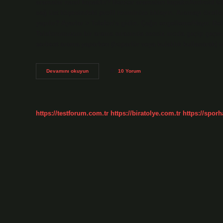
aramalar nasıl kapatılır? Benzer aramaları kapatınAndroid t
sağ üst köşesindeki profil resminize tıklayın. Aramayı özelle
yapılır? Ayarlar > Telefon’a gidin. Çağrı engelleme/Hayır. B
Telefonunuzun bir arama sırasında sessiz moda geçip geçmedi
serbest arama yaparken (hoparlör veya kulaklık kullanarak)
Telefon
Devamını okuyun
10 Yorum
Gelen
Aramalara
Nasıl
Kapatılır
https://testforum.com.tr
https://biratolye.com.tr
https://sporh