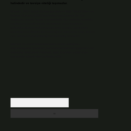
halindedir ve tavsiye niteliği taşımazlar.
Sitemiz, 5651 Sayılı Kanun gereğince Bilgi Teknolojileri ve
İletişim Kurumu (BTK) tarafından onaylanmış bir Yer
Sağlayıcı olarak hizmet vermektedir. Bu nedenle, sitedeki
içerikleri proaktif olarak denetleme veya araştırma
yükümlülüğümüz bulunmamaktadır. Ancak, üyelerimiz
yazdıkları içeriklerin sorumluluğunu taşımakta olup, siteye
üye olarak bu sorumluluğu kabul etmiş sayılırlar.
Hukuka ve yasal düzenlemelere aykırı olduğunu
düşündüğünüz içerikleri,
backlinkpanelicomtr@gmail.com
adresine bildirmeniz halinde, ilgili içerikler yasal süre
içerisinde sitemizden kaldırılacaktır.
Arama