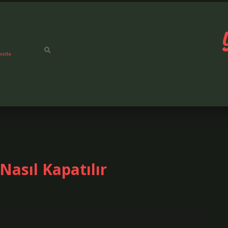
mızda
asıl Kapatılır
de “Çağrıları Kısıtla” seçeneği yoksa; Tüm çağrıları kısıtlayın:
ağrıları kısıtlayın: *331*Şifre# tuşlayın ve EVET’e basın. Gelen