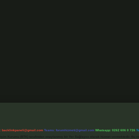
l:
backlinkpaneli@gmail.com
Teams:
forumhizmeti@gmail.com
Whatsapp: 0262 606 0 726
T
etişim Kurumu (BTK) tarafından onaylanmış bir Yer Sağlayıcı olarak hizmet vermektedir. Bu ne