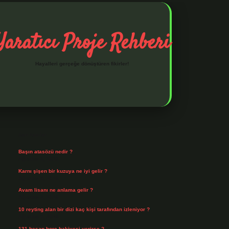
Yaratıcı Proje Rehberi
Hayalleri gerçeğe dönüştüren fikirler!
Sidebar
ilbet mobil giriş
ilbet giriş
piabella giriş adresi
https://www.be
Son Yazılar
Başın atasözü nedir ?
Ağustos 6, 2026
Karnı şişen bir kuzuya ne iyi gelir ?
Ağustos 5, 2026
Avam lisanı ne anlama gelir ?
Ağustos 4, 2026
10 reyting alan bir dizi kaç kişi tarafından izleniyor ?
Ağustos 3, 2026
131 hesap borç bakiyesi verirse ?