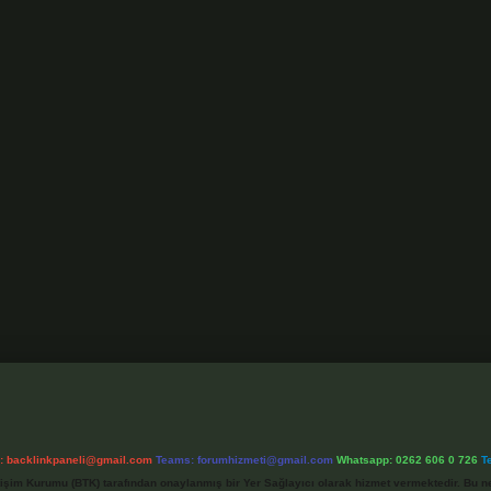
l:
backlinkpaneli@gmail.com
Teams:
forumhizmeti@gmail.com
Whatsapp: 0262 606 0 726
T
etişim Kurumu (BTK) tarafından onaylanmış bir Yer Sağlayıcı olarak hizmet vermektedir. Bu ne