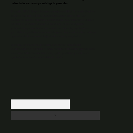
halindedir ve tavsiye niteliği taşımazlar.
Sitemiz, 5651 Sayılı Kanun gereğince Bilgi Teknolojileri ve
İletişim Kurumu (BTK) tarafından onaylanmış bir Yer
Sağlayıcı olarak hizmet vermektedir. Bu nedenle, sitedeki
içerikleri proaktif olarak denetleme veya araştırma
yükümlülüğümüz bulunmamaktadır. Ancak, üyelerimiz
yazdıkları içeriklerin sorumluluğunu taşımakta olup, siteye
üye olarak bu sorumluluğu kabul etmiş sayılırlar.
Hukuka ve yasal düzenlemelere aykırı olduğunu
düşündüğünüz içerikleri,
backlinkpanelicomtr@gmail.com
adresine bildirmeniz halinde, ilgili içerikler yasal süre
içerisinde sitemizden kaldırılacaktır.
Arama