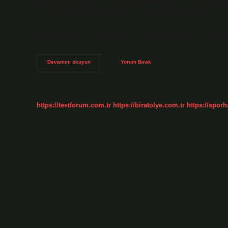
Dünyada Türk nüfusu kaç? İşte Türkiye dışında yaşayan Tür
VAR? Dışişleri Bakanlığı’na göre dünyada yaklaşık 5 milyon 
yılında Türk nüfusu neredeyse 90 milyona ulaştı. Türkiye’de
etnik dağılımı: 63,2 milyon Türk, 11,7 milyon Kürt, 3,2 mily
Toplam
Devamını okuyun
Yorum Bırak
Kaç
Tane
Türk
Var
https://testforum.com.tr
https://biratolye.com.tr
https://sporh