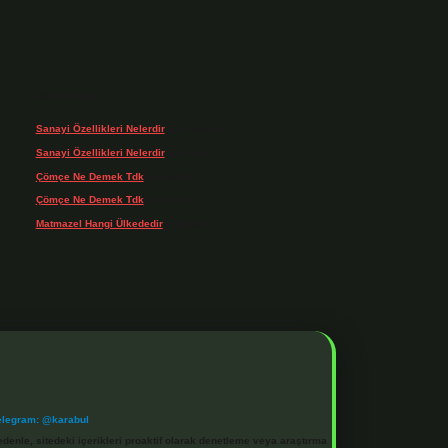
Son yorumlar
Sanayi Özellikleri Nelerdir
için
admin
Sanayi Özellikleri Nelerdir
için
Ağa
Çömçe Ne Demek Tdk
için
admin
Çömçe Ne Demek Tdk
için
Filiz
Matmazel Hangi Ülkededir
için
admin
elegram: @karabul
denle, sitedeki içerikleri proaktif olarak denetleme veya araştırma