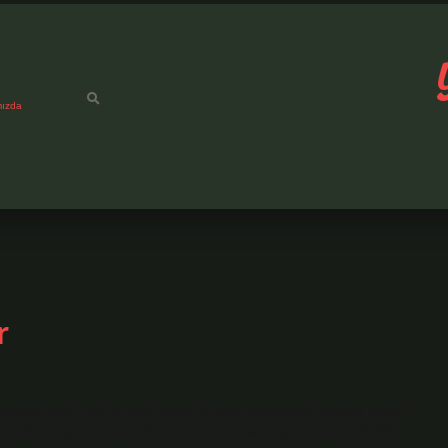
mızda
r
arında olan Türk nüfusu, etnik yayılma alanlarında doğuya doğru
özellikleri göstermektedir. Tüm Türkler kaç kişi? Toplam: 54.365.