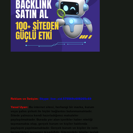
Reklam ve İletişim:
Skype: live:.cid.575569c608265c69
Yasal Uyarı:
Bu internet sitesi, herhangi bir marka, kurum
veya şahıs şirketi ile hiçbir bağlantısı bulunmamaktadır.
Sitede yalnızca kendi hazırladığımız makaleler
paylaşılmaktadır. Burada yer alan içerikler haber niteliği
taşımamakta olup, gerçek kurum ve kişiler hakkında
paylaşım yapılmamaktadır. Gerçek kurum ve kişiler ile isim
benzerlikleri tamamen tesadüfidir. Sitemizdeki bilgiler taslak