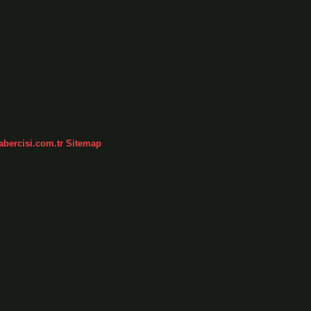
klerin sayısı hakkında merak ettiğiniz şeyler: DÜNYADA KAÇ TÜRK
Türk yaşıyor. Yani yurtdışındaki vatandaşlarımızı da sayarsak 2021
 Türklerin sayısı ne kadar? Ülkeler Hakkında | Türkiye nüfusunun
on Arap, 2,5 milyon Zaza, 2,1 milyon Azeri.…
abercisi.com.tr
Sitemap