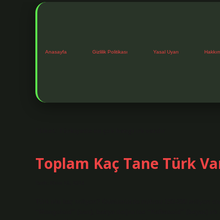
Anasayfa
Gizlilik Politikası
Yasal Uyarı
Hakkı
Etiket:
Türkiyede en çok hangi ırk vardır
Toplam Kaç Tane Türk Va
Tarih: Ekim 16, 2024
Türk ırkı kaç milyon? Günümüzde nüfusu 150-200 milyon civ
“Mongoloid” (sarı), batıya doğru ise “Kafkasoid” (beyaz) ırk 