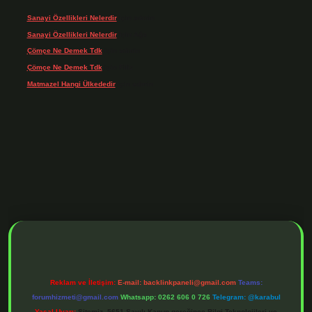
Sanayi Özellikleri Nelerdir
için
admin
Sanayi Özellikleri Nelerdir
için
Ağa
Çömçe Ne Demek Tdk
için
admin
Çömçe Ne Demek Tdk
için
Filiz
Matmazel Hangi Ülkededir
için
admin
 adresi
https://www.betexper.xyz/
betci bahis
betci giriş
https://betci.online/
Reklam ve İletişim:
E-mail:
backlinkpaneli@gmail.com
Teams:
forumhizmeti@gmail.com
Whatsapp: 0262 606 0 726
Telegram: @karabul
Yasal Uyarı:
Sitemiz, 5651 Sayılı Kanun gereğince Bilgi Teknolojileri ve