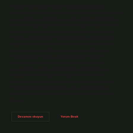
Serbest Cumhuriyet Fırkası hangi amaçla kuruldu?
Cumhuriyeti çok partili sisteme dönüştürmek için başlatılan
bu hareket ne yazık ki başarısız oldu. Tek parti sistemi bir
kez daha ülkeye hakim oldu. AĞAOĞLU, Ahmet, Hür Parti
Anıları, Nebioğlu Yayınevi İstanbul. Serbest Cumhuriyet
Fırkası aşağıdakilerden hangisi tarafından kurulmuştur?
Özgür Cumhuriyetçi Parti (SCF)12.08. Terakkiperver ve
Serbest Cumhuriyet Fırkası neden kuruldu? Partinin
açıklamasında; Özetle, aşağıdaki görüşler dikkate
alınmıştır. İlerici Cumhuriyetçi Parti, bağımsızlığa
kavuştuktan sonra kendi kaderini kendi kararlılığı ve o
yolda yürüme iradesiyle belirleyen milletin yolunu
kolaylaştırmak için kurulmuştur. Halk tarafından seçilen
halk temsilcileri yasalar yapar ve bu yasaları uygular.
Terakkiperver Cumhuriyet Fırkası’nın kurucusu kimdir?
Kâzım…
Serbest
Devamını okuyun
Yorum Bırak
Cumhuriyet
Fırkası
Ne
Amaçla