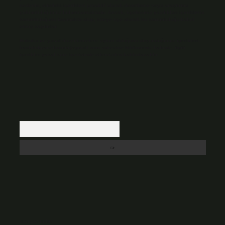
nedenle, sitedeki içerikleri proaktif olarak denetleme veya araştırma
yükümlülüğümüz bulunmamaktadır. Ancak, üyelerimiz yazdıkları içeriklerin
sorumluluğunu taşımakta olup, siteye üye olarak bu sorumluluğu kabul
etmiş sayılırlar.
Hukuka ve yasal düzenlemelere aykırı olduğunu düşündüğünüz içerikleri,
backlinkpanelicomtr@gmail.com
adresine bildirmeniz halinde, ilgili
içerikler yasal süre içerisinde sitemizden kaldırılacaktır.
Arama
Son yorumlar