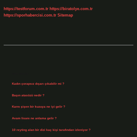
Kuruldu
https://testforum.com.tr
https://biratolye.com.tr
https://sporhabercisi.com.tr
Sitemap
Sidebar
Son Yazılar
Kadın çorapsız dışarı çıkabilir mi ?
Ağustos 7, 2026
Başın atasözü nedir ?
Ağustos 6, 2026
Karnı şişen bir kuzuya ne iyi gelir ?
Ağustos 5, 2026
Avam lisanı ne anlama gelir ?
Ağustos 4, 2026
10 reyting alan bir dizi kaç kişi tarafından izleniyor ?
Ağustos 3, 2026