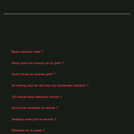
Sidebar
Son Yazılar
Başın atasözü nedir ?
Ağustos 6, 2026
Karnı şişen bir kuzuya ne iyi gelir ?
Ağustos 5, 2026
Avam lisanı ne anlama gelir ?
Ağustos 4, 2026
10 reyting alan bir dizi kaç kişi tarafından izleniyor ?
Ağustos 3, 2026
131 hesap borç bakiyesi verirse ?
Ağustos 3, 2026
İsviçre’de merhaba ne demek ?
Temmuz 30, 2026
Ambalaj materyali ne demek ?
Temmuz 29, 2026
Subaylar ne iş yapar ?