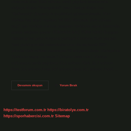
civarında olan Türk nüfusu, etnik yayılma alanlarında
doğuya doğru “Mongoloid” (sarı), batıya doğru ise
“Kafkasoid” (beyaz) ırk özellikleri göstermektedir. Tüm
Türkler kaç kişi? Toplam: 54.365. Dünyada Türk nüfusu
kaç? İşte Türkiye dışında yaşayan Türklerin sayısı hakkında
merak ettiğiniz şeyler: DÜNYADA KAÇ TÜRK VAR? Dışişleri
Bakanlığı’na göre dünyada yaklaşık 5 milyon Türk yaşıyor.
Yani yurtdışındaki vatandaşlarımızı da sayarsak 2021
yılında Türk nüfusu neredeyse 90 milyona ulaştı. Türkiye’de
Türklerin sayısı ne kadar? Ülkeler Hakkında | Türkiye
nüfusunun etnik dağılımı: 63,2 milyon Türk, 11,7 milyon
Kürt, 3,2 milyon Arap, 2,5 milyon Zaza, 2,1 milyon Azeri.…
Toplam
Devamını okuyun
Yorum Bırak
Kaç
Tane
Türk
Var
https://testforum.com.tr
https://biratolye.com.tr
https://sporhabercisi.com.tr
Sitemap