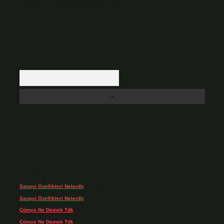
içerikler yasal süre içerisinde sitemizden kaldırılacaktır.
Arama
Son yorumlar
Sanayi Özellikleri Nelerdir
için
admin
Sanayi Özellikleri Nelerdir
için
Ağa
Çömçe Ne Demek Tdk
için
admin
Çömçe Ne Demek Tdk
için
Filiz