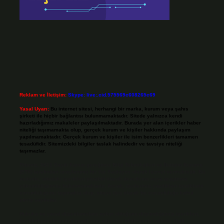
Reklam ve İletişim:
Skype: live:.cid.575569c608265c69
Yasal Uyarı:
Bu internet sitesi, herhangi bir marka, kurum veya şahıs
şirketi ile hiçbir bağlantısı bulunmamaktadır. Sitede yalnızca kendi
hazırladığımız makaleler paylaşılmaktadır. Burada yer alan içerikler haber
niteliği taşımamakta olup, gerçek kurum ve kişiler hakkında paylaşım
yapılmamaktadır. Gerçek kurum ve kişiler ile isim benzerlikleri tamamen
tesadüfidir. Sitemizdeki bilgiler taslak halindedir ve tavsiye niteliği
taşımazlar.
Sitemiz, 5651 Sayılı Kanun gereğince Bilgi Teknolojileri ve İletişim Kurumu
(BTK) tarafından onaylanmış bir Yer Sağlayıcı olarak hizmet vermektedir. Bu
nedenle, sitedeki içerikleri proaktif olarak denetleme veya araştırma
yükümlülüğümüz bulunmamaktadır. Ancak, üyelerimiz yazdıkları içeriklerin
sorumluluğunu taşımakta olup, siteye üye olarak bu sorumluluğu kabul
etmiş sayılırlar.
Hukuka ve yasal düzenlemelere aykırı olduğunu düşündüğünüz içerikleri,
backlinkpanelicomtr@gmail.com
adresine bildirmeniz halinde, ilgili