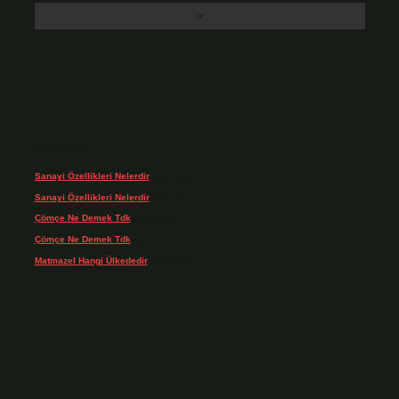
Son yorumlar
Sanayi Özellikleri Nelerdir
için
admin
Sanayi Özellikleri Nelerdir
için
Ağa
Çömçe Ne Demek Tdk
için
admin
Çömçe Ne Demek Tdk
için
Filiz
Matmazel Hangi Ülkededir
için
admin