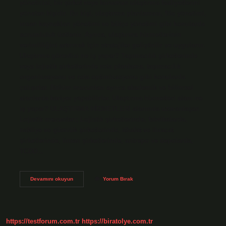
yöneticisi, bir şirket veya kurumun ulaştırma faaliyetlerini
yöneten kişidir. Bu kişi, ulaştırma planlaması, filo yönetimi,
insan kaynakları yönetimi ve bütçe yönetimi gibi konularda
sorumluluk üstlenir. Ayrıca, ulaştırma hizmetlerinin
verimliliğini artırmak için stratejiler geliştirilir ve uygulanır.
Ulaştırma görevlisi ne iş yapar? Taşımacılık şirketlerinde
veya lojistik şirketlerinde rota planlama, taşımacılık
organizasyonu ve rota optimizasyonu gibi konularda
çalışırlar. Bölüm mezunları ayrıca akademik ve bilimsel
alanlarda kariyer yapabilirler. Ulaştırma hizmetleri alanı ne
iş yapar? ULAŞTIRMA HİZMETLERİ alanında uzmanlaşan
Lojistik mezunları; Lojistik şirketlerinde, fabrikalarda,
nakliye ve gümrük şirketlerinde, ithalat ve ihracat
şirketlerinde, liman şirketlerinde, antrepo ve depolarda,
TCDD…
Ulaştırma
Devamını okuyun
Yorum Bırak
Sorumlusu
Ne
Iş
Yapar
https://testforum.com.tr
https://biratolye.com.tr