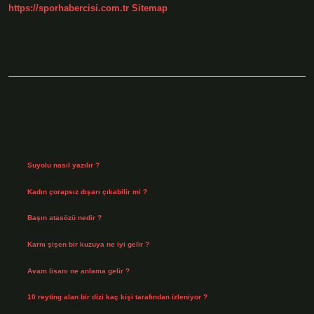
https://sporhabercisi.com.tr
Sitemap
Sidebar
Son Yazılar
Suyolu nasıl yazılır ?
Ağustos 8, 2026
Kadın çorapsız dışarı çıkabilir mi ?
Ağustos 7, 2026
Başın atasözü nedir ?
Ağustos 6, 2026
Karnı şişen bir kuzuya ne iyi gelir ?
Ağustos 5, 2026
Avam lisanı ne anlama gelir ?
Ağustos 4, 2026
10 reyting alan bir dizi kaç kişi tarafından izleniyor ?
Ağustos 3, 2026