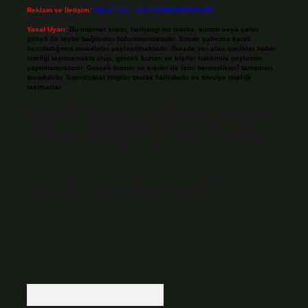
Reklam ve İletişim:
Skype: live:.cid.575569c608265c69
Yasal Uyarı:
Bu internet sitesi, herhangi bir marka, kurum veya şahıs
şirketi ile hiçbir bağlantısı bulunmamaktadır. Sitede yalnızca kendi
hazırladığımız makaleler paylaşılmaktadır. Burada yer alan içerikler haber
niteliği taşımamakta olup, gerçek kurum ve kişiler hakkında paylaşım
yapılmamaktadır. Gerçek kurum ve kişiler ile isim benzerlikleri tamamen
tesadüfidir. Sitemizdeki bilgiler taslak halindedir ve tavsiye niteliği
taşımazlar.
Sitemiz, 5651 Sayılı Kanun gereğince Bilgi Teknolojileri ve İletişim Kurumu
(BTK) tarafından onaylanmış bir Yer Sağlayıcı olarak hizmet vermektedir. Bu
nedenle, sitedeki içerikleri proaktif olarak denetleme veya araştırma
yükümlülüğümüz bulunmamaktadır. Ancak, üyelerimiz yazdıkları içeriklerin
sorumluluğunu taşımakta olup, siteye üye olarak bu sorumluluğu kabul
etmiş sayılırlar.
Hukuka ve yasal düzenlemelere aykırı olduğunu düşündüğünüz içerikleri,
backlinkpanelicomtr@gmail.com
adresine bildirmeniz halinde, ilgili
içerikler yasal süre içerisinde sitemizden kaldırılacaktır.
Arama