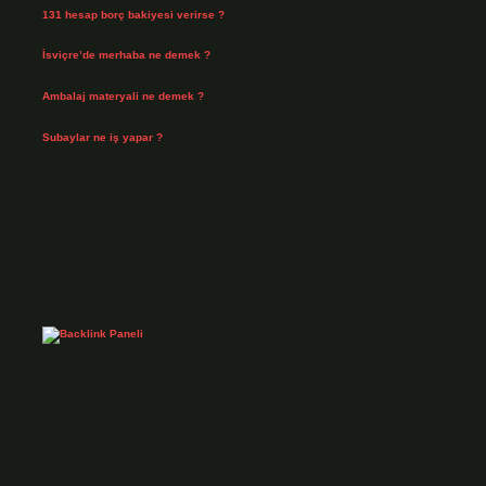
131 hesap borç bakiyesi verirse ?
Ağustos 3, 2026
İsviçre’de merhaba ne demek ?
Temmuz 30, 2026
Ambalaj materyali ne demek ?
Temmuz 29, 2026
Subaylar ne iş yapar ?
Temmuz 28, 2026