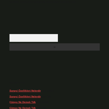
içerikler yasal süre içerisinde sitemizden kaldırılacaktır.
Arama
Son yorumlar
Sanayi Özellikleri Nelerdir
için
admin
Sanayi Özellikleri Nelerdir
için
Ağa
Çömçe Ne Demek Tdk
için
admin
Çömçe Ne Demek Tdk
için
Filiz