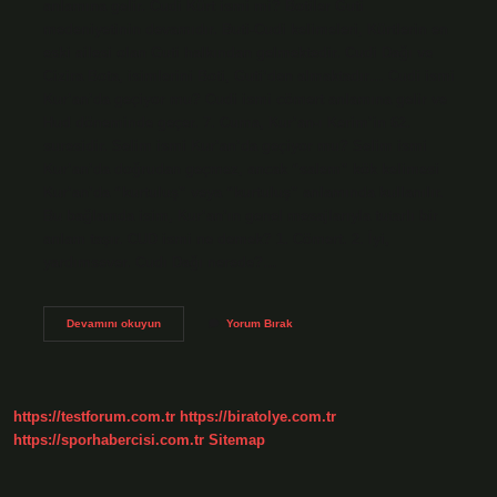
anlamına gelir. Cudi Kürt ismi mi? Botiler Guti
medeniyetinin devamıdır. Buti-Cudi kelimeleri, Kürtlerin en
eski ailesi olan Guti halkından gelmektedir. Cudi Dağı ve
Cizira Bota, isimlerini Boti, Guti’den almaktadır… Cudi ismi
Kur’an’da geçiyor mu? Cudi ismi cömert anlamına gelir ve
Hud döneminde geçer. 7. Cuma, Kur’an-ı Kerim’in 62.
suresidir. Selim ismi Kur’an’da geçiyor mu? Selim ismi
Kur’an’da doğrudan geçmez, ancak “salem” kök kelimesi
Kur’an’da “kurtuluş” veya “kurtuluş” anlamında kullanılır.
Bu bağlamda isim, Kur’an’ın genel mesajlarıyla tutarlı bir
anlam taşır. CUD ismi ne demek? 1. Cömert. 2. İyi,
yardımsever. Cudı Dağı nerede?…
Cud
Devamını okuyun
Yorum Bırak
Isminin
Anlamı
Nedir
https://testforum.com.tr
https://biratolye.com.tr
https://sporhabercisi.com.tr
Sitemap