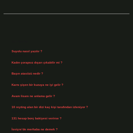
Sidebar
Son Yazılar
Suyolu nasıl yazılır ?
Ağustos 8, 2026
Kadın çorapsız dışarı çıkabilir mi ?
Ağustos 7, 2026
Başın atasözü nedir ?
Ağustos 6, 2026
Karnı şişen bir kuzuya ne iyi gelir ?
Ağustos 5, 2026
Avam lisanı ne anlama gelir ?
Ağustos 4, 2026
10 reyting alan bir dizi kaç kişi tarafından izleniyor ?
Ağustos 3, 2026
131 hesap borç bakiyesi verirse ?
Ağustos 3, 2026
İsviçre’de merhaba ne demek ?