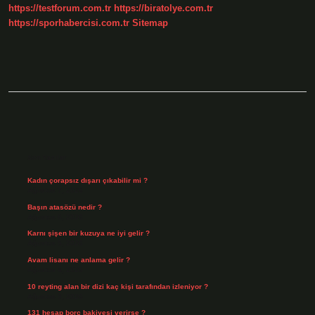
https://testforum.com.tr
https://biratolye.com.tr
https://sporhabercisi.com.tr
Sitemap
Sidebar
Son Yazılar
Kadın çorapsız dışarı çıkabilir mi ?
Ağustos 7, 2026
Başın atasözü nedir ?
Ağustos 6, 2026
Karnı şişen bir kuzuya ne iyi gelir ?
Ağustos 5, 2026
Avam lisanı ne anlama gelir ?
Ağustos 4, 2026
10 reyting alan bir dizi kaç kişi tarafından izleniyor ?
Ağustos 3, 2026
131 hesap borç bakiyesi verirse ?