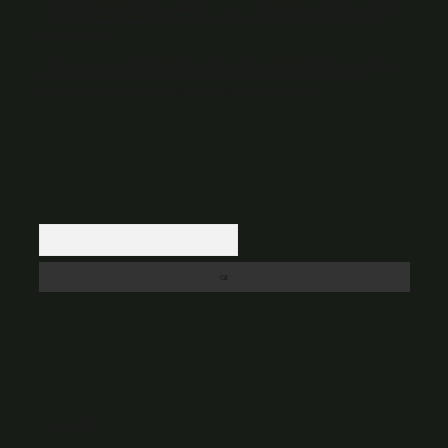
yükümlülüğümüz bulunmamaktadır. Ancak, üyelerimiz yazdıkları içeriklerin
sorumluluğunu taşımakta olup, siteye üye olarak bu sorumluluğu kabul
etmiş sayılırlar.
Hukuka ve yasal düzenlemelere aykırı olduğunu düşündüğünüz içerikleri,
backlinkpanelicomtr@gmail.com
adresine bildirmeniz halinde, ilgili
içerikler yasal süre içerisinde sitemizden kaldırılacaktır.
Arama
Son yorumlar