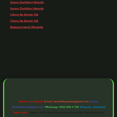
Sanayi Özellikleri Nelerdir
için
admin
Sanayi Özellikleri Nelerdir
için
Ağa
Çömçe Ne Demek Tdk
için
admin
Çömçe Ne Demek Tdk
için
Filiz
Matmazel Hangi Ülkededir
için
admin
ilbet mobil giriş
ilbet giriş
piabella giriş adresi
https://www.betexper.xyz
Reklam ve İletişim:
E-mail:
backlinkpaneli@gmail.com
Teams:
forumhizmeti@gmail.com
Whatsapp: 0262 606 0 726
Telegram: @karabul
Yasal Uyarı:
Sitemiz, 5651 Sayılı Kanun gereğince Bilgi Teknolojileri ve