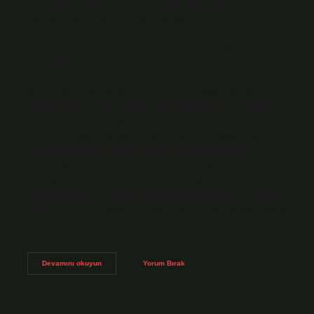
konumlandırmasının en önemli aşamalarından biri,
markanın konumlandırılması gereken temel hedeflerin
belirlenmesidir. Başka bir deyişle, markanın rakiplerinden
farklılaştığı yönlerin belirlenmesi ve benzerliklerin ve
üstünlüklerin belirlenmesi konumlandırma sürecinin
temelini oluşturur. Ürün konumlandırma nedir? Ürün
konumlandırma, pazarınızın ürününüz hakkında nasıl
düşünmesini ve hissetmesini istediğinize karar vermek ve
bunu iletmekle ilgilidir. Ürün konumlandırma, pazarınızın
ürününüz hakkında nasıl düşünmesini ve hissetmesini
istediğinize karar vermek ve bunu iletmekle ilgilidir.
Konumlandırma nedir işletmede? Konumlandırma,
markanın hedef pazar segmentini ve rakiplerine kıyasla
farkını gösteren bir algılar bütünüdür (Bingham ve Raffield,
1990: 211-217). Pazarlama iletişiminin bir yol haritası gibidir
ve ürün veya hizmetin hedef…
Brand
Devamını okuyun
Yorum Bırak
Positioning
Nasıl
Yapılır