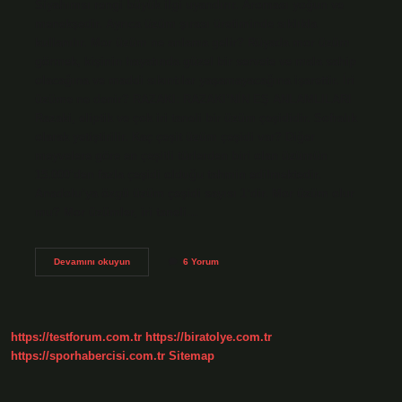
Siyahımsı rengi büyük ilgi uyandırır. Aroması yoğun ve
menekşedir. Ayrıca üzüm şırası üretiminde sıklıkla
kullanılır. Mor üzüm ne anlama gelir? Rüyada mor üzüm
görmek, kişinin hayatında güzel bir servete ve mala sahip
olacağına ve maddi sıkıntılar yaşamayacağına işarettir. İri
üzüme ne denir? RAZAKI: RAZAKI’NİN EŞ ANLAMLILARI
Razaki, eliptik ve çok iri taneli bir üzüm çeşididir. Sofralık
olarak yetiştirilir. Kaç çeşit üzüm çeşidi var? Diğer
meyvelere göre en çeşitli türlerden biri olan üzümün
15.000’den fazla çeşidi olduğu tahmin edilmektedir.
Anadolu’ya özgü üzüm çeşidi sayısı 1’dir. Mor üzüm olur
mu? Mor üzümler, iri taneli…
Mor
Devamını okuyun
6 Yorum
Üzüme
Ne
Denir
https://testforum.com.tr
https://biratolye.com.tr
https://sporhabercisi.com.tr
Sitemap