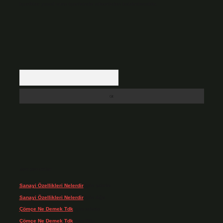
içerikler yasal süre içerisinde sitemizden kaldırılacaktır.
Arama
Son yorumlar
Sanayi Özellikleri Nelerdir
için
admin
Sanayi Özellikleri Nelerdir
için
Ağa
Çömçe Ne Demek Tdk
için
admin
Çömçe Ne Demek Tdk
için
Filiz