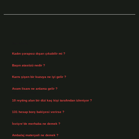
Sidebar
Son Yazılar
Kadın çorapsız dışarı çıkabilir mi ?
Ağustos 7, 2026
Başın atasözü nedir ?
Ağustos 6, 2026
Karnı şişen bir kuzuya ne iyi gelir ?
Ağustos 5, 2026
Avam lisanı ne anlama gelir ?
Ağustos 4, 2026
10 reyting alan bir dizi kaç kişi tarafından izleniyor ?
Ağustos 3, 2026
131 hesap borç bakiyesi verirse ?
Ağustos 3, 2026
İsviçre’de merhaba ne demek ?
Temmuz 30, 2026
Ambalaj materyali ne demek ?