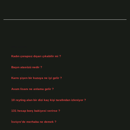
Sidebar
Son Yazılar
Kadın çorapsız dışarı çıkabilir mi ?
Ağustos 7, 2026
Başın atasözü nedir ?
Ağustos 6, 2026
Karnı şişen bir kuzuya ne iyi gelir ?
Ağustos 5, 2026
Avam lisanı ne anlama gelir ?
Ağustos 4, 2026
10 reyting alan bir dizi kaç kişi tarafından izleniyor ?
Ağustos 3, 2026
131 hesap borç bakiyesi verirse ?
Ağustos 3, 2026
İsviçre’de merhaba ne demek ?
Temmuz 30, 2026